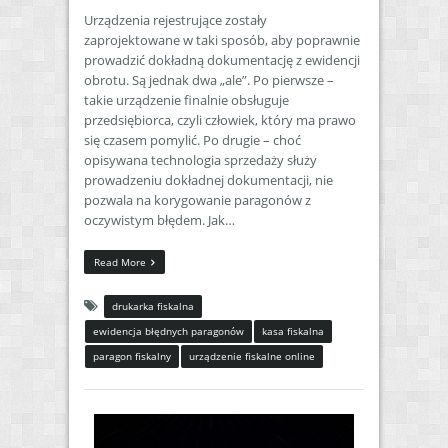
Urządzenia rejestrujące zostały
zaprojektowane w taki sposób, aby poprawnie
prowadzić dokładną dokumentację z ewidencji
obrotu. Są jednak dwa „ale”. Po pierwsze –
takie urządzenie finalnie obsługuje
przedsiębiorca, czyli człowiek, który ma prawo
się czasem pomylić. Po drugie – choć
opisywana technologia sprzedaży służy
prowadzeniu dokładnej dokumentacji, nie
pozwala na korygowanie paragonów z
oczywistym błędem. Jak…
Read More
drukarka fiskalna
ewidencja błędnych paragonów
kasa fiskalna
paragon fiskalny
urządzenie fiskalne online