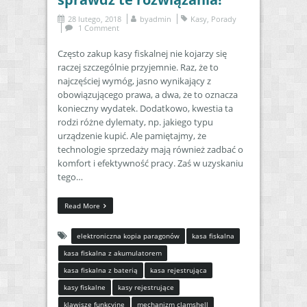
28 lutego, 2018
by
admin
Kasy
,
Porady
1 Comment
Często zakup kasy fiskalnej nie kojarzy się
raczej szczególnie przyjemnie. Raz, że to
najczęściej wymóg, jasno wynikający z
obowiązującego prawa, a dwa, że to oznacza
konieczny wydatek. Dodatkowo, kwestia ta
rodzi różne dylematy, np. jakiego typu
urządzenie kupić. Ale pamiętajmy, że
technologie sprzedaży mają również zadbać o
komfort i efektywność pracy. Zaś w uzyskaniu
tego…
Read More
elektroniczna kopia paragonów
kasa fiskalna
kasa fiskalna z akumulatorem
kasa fiskalna z baterią
kasa rejestrująca
kasy fiskalne
kasy rejestrujące
klawisze funkcyjne
mechanizm clamshell