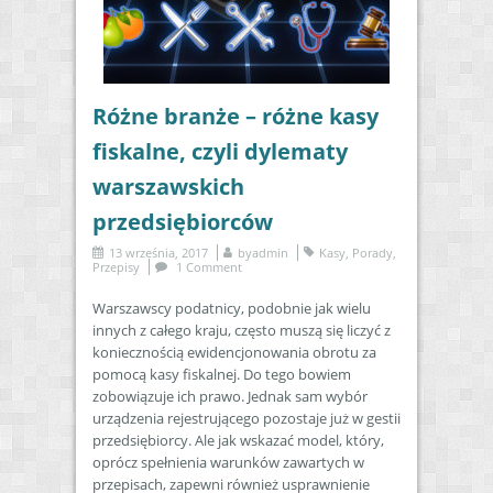
Różne branże – różne kasy
fiskalne, czyli dylematy
warszawskich
przedsiębiorców
13 września, 2017
by
admin
Kasy
,
Porady
,
Przepisy
1 Comment
Warszawscy podatnicy, podobnie jak wielu
innych z całego kraju, często muszą się liczyć z
koniecznością ewidencjonowania obrotu za
pomocą kasy fiskalnej. Do tego bowiem
zobowiązuje ich prawo. Jednak sam wybór
urządzenia rejestrującego pozostaje już w gestii
przedsiębiorcy. Ale jak wskazać model, który,
oprócz spełnienia warunków zawartych w
przepisach, zapewni również usprawnienie