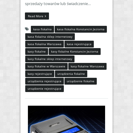
sprzedaży towarów lub świadczenie…
Read More
kasa fiskalna
kasa fiskalna Konstancin Jeziorna
kasa fiskalna sklep internetowy
kasa fiskalna Warszawa
kasa rejestrująca
kasy fiskalne
kasy fiskalne Konstancin Jeziorna
kasy fiskalne sklep internetowy
kasy fiskalne w Warszawie
kasy fiskalne Warszawa
kasy rejestrujące
urządzenia fiskalne
urządzenia rejestrujące
urządzenie fiskalne
urządzenie rejestrujące