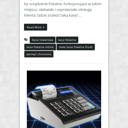
by urządzenie fiskalne, funkcjonujące w takim
miejscu, ułatwiało i usprawniało obsługę
klienta. Gdzie znaleźć taką kasę?…
Read More
baza towarowa
kasa fiskalna
kasa fiskalna online
mała kasa fiskalna Elzab
pamięć chroniona