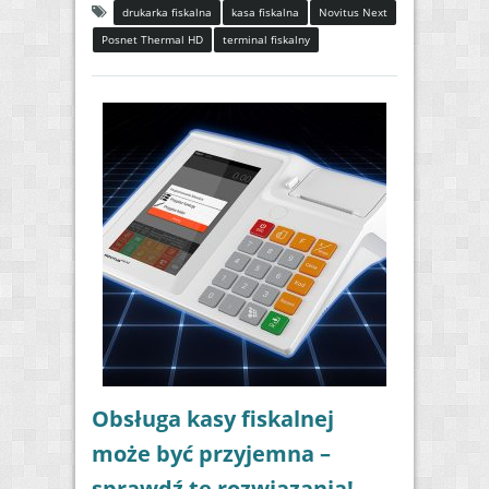
drukarka fiskalna
kasa fiskalna
Novitus Next
Posnet Thermal HD
terminal fiskalny
Obsługa kasy fiskalnej
może być przyjemna –
sprawdź te rozwiązania!