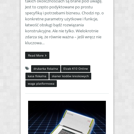
takich okolicznościach są brane pod uwagę.
Jest to często podyktowane po prostu
specyfiką i potrzebami biznesu. Chodzi np. o
konkretne parametry użytkowe i funkcje,
łatwość obsługi bądź rozwiązania
konstrukcyjne. Ale nie tylko. Wielokrotnie
zdarza się, że równie ważna – jeśli wręcz nie
kluczowa…
Read More
drukarka fiskalna
Elzab K10 Online
kasa fiskalna
skaner kodów kreskowych
waga platformowa