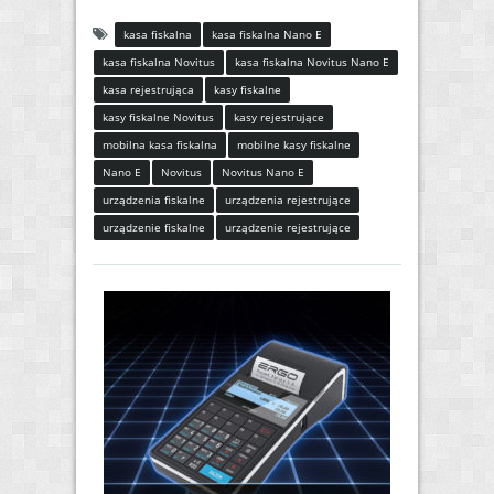
kasa fiskalna
kasa fiskalna Nano E
kasa fiskalna Novitus
kasa fiskalna Novitus Nano E
kasa rejestrująca
kasy fiskalne
kasy fiskalne Novitus
kasy rejestrujące
mobilna kasa fiskalna
mobilne kasy fiskalne
Nano E
Novitus
Novitus Nano E
urządzenia fiskalne
urządzenia rejestrujące
urządzenie fiskalne
urządzenie rejestrujące