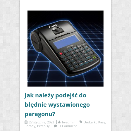
Jak należy podejść do
błędnie wystawionego
paragonu?
27 stycznia, 2022
by
admin
Drukarki
,
Kasy
,
Porady
,
Przepisy
1 Comment