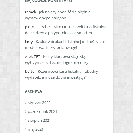
NAJNOWSZE KOMENTARZE
remek
-
Jak należy podejść do błędnie
wystawionego paragonu?
pietr0
-
Elzab K1 Slim Online, czyli kasa fiskalna
do złudzenia przypominająca smartfon
larry
-
Szukasz drukarki fiskalnej online? Na te
modele warto zwrócić uwagę!
Arek ZET
-
Kiedy kluczowa staje się
wytrzymałość technologii sprzedaży
berto
-
Rezerwowa kasa fiskalna – zbędny
wydatek, a może dobra inwestycja?
ARCHIWA
styczeń 2022
październik 2021
sierpień 2021
maj 2021