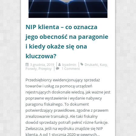
NIP klienta – co oznacza
jego obecność na paragonie
i kiedy okaże się ona
kluczowa?
3 grudnia, 2019
by
admin
Drukarki
,
Kasy
,
Porady
,
Przepisy
1 Comment
Przedsiębiorcy ewidencjonujący sprzedaż
towarów i usług za pomocą urządzeń
rejestrujących doskonale wiedzą, jak ważne jest
poprawne wystawienie i wydanie nabywcy
paragonu fiskalnego. To dokument
potwierdzający prawidłowe, zgodne z prawem
zrealizowanie transakcji. Ale taki fiskalny
dowód sprzedaży potrafi pełnić różne funkcje.
Zwłaszcza, jeśli na wydruku znajdzie się NIP
klienta. A od 1 stycznia 2020 w pewnych…