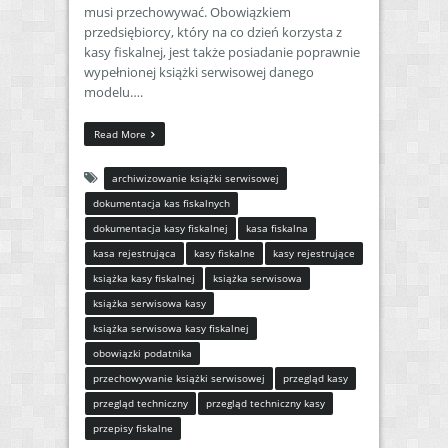
musi przechowywać. Obowiązkiem
przedsiębiorcy, który na co dzień korzysta z
kasy fiskalnej, jest także posiadanie poprawnie
wypełnionej książki serwisowej danego
modelu….
Read More
archiwizowanie książki serwisowej
dokumentacja kas fiskalnych
dokumentacja kasy fiskalnej
kasa fiskalna
kasa rejestrująca
kasy fiskalne
kasy rejestrujące
książka kasy fiskalnej
książka serwisowa
książka serwisowa kasy
książka serwisowa kasy fiskalnej
obowiązki podatnika
przechowywanie książki serwisowej
przegląd kasy
przegląd techniczny
przegląd techniczny kasy
przepisy fiskalne