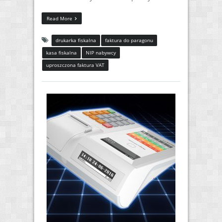
Read More
drukarka fiskalna
faktura do paragonu
kasa fiskalna
NIP nabywcy
uproszczona faktura VAT