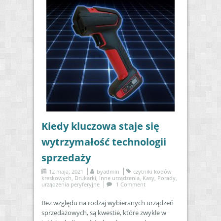
Kiedy kluczowa staje się
wytrzymałość technologii
sprzedaży
12 maja, 2021
by
admin
czytniki kodów
kreskowych
,
Drukarki
,
Inne urządzenia
,
Kasy
,
Porady
,
urządzenia peryferyjne
1 Comment
Bez względu na rodzaj wybieranych urządzeń
sprzedażowych, są kwestie, które zwykle w