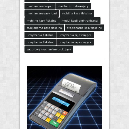
mechanizm drop-in
mechanizm drukujący
mechanizm easy load
mobilna kasa fiskalna
mobilne kasy fiskalne
moduł kopii elektronicznej
stacjonarna kasa fiskalna
stacjonarne kasy fiskalne
urządzenia fiskalne
urządzenia rejestrujące
urządzenie fiskalne
urządzenie rejestrujące
wrzutowy mechanizm drukujący