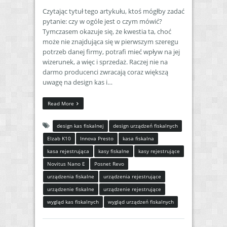
Czytając tytuł tego artykułu, ktoś mógłby zadać
pytanie: czy w ogóle jest o czym mówić?
Tymczasem okazuje się, że kwestia ta, choć
może nie znajdująca się w pierwszym szeregu
potrzeb danej firmy, potrafi mieć wpływ na jej
wizerunek, a więc i sprzedaż. Raczej nie na
darmo producenci zwracają coraz większą
uwagę na design kas i…
Read More
design kas fiskalnej
design urządzeń fiskalnych
Elzab K10
Innova Presto
kasa fiskalna
kasa rejestrująca
kasy fiskalne
kasy rejestrujące
Novitus Nano E
Posnet Revo
urządzenia fiskalne
urządzenia rejestrujące
urządzenie fiskalne
urządzenie rejestrujące
wygląd kas fiskalnych
wygląd urządzeń fiskalnych