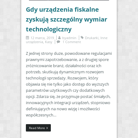
Gdy urządzenia fiskalne
zyskują szczególny wymiar
technologiczny
12 marca, 2019
by
admin
Drukarki
,
Inne
urządzenia
,
Kasy
1 Comment
Z jednej strony duże, powodowane regulacjami
prawnymi zapotrzebowanie, a z drugiej spore
zróżnicowanie branż, działalności oraz ich
potrzeb, skutkują dynamicznym rozwojem
technologii sprzedaży. Rozwojem, który
objawia się nie tylko jako dostęp do wyższych
parametrów użytkowych czy dodatkowych
opcji. Zdarza się, że przyjmuje postać śmiałych,
innowacyjnych integracji urządzeń, stopniowo
definiujących na nowo wizję i możliwości
współczesnych…
Read More