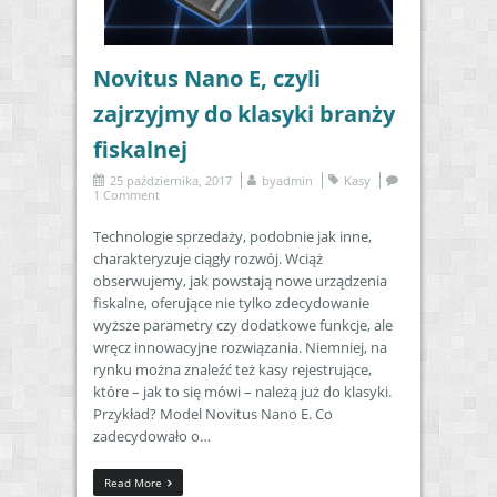
Novitus Nano E, czyli
zajrzyjmy do klasyki branży
fiskalnej
25 października, 2017
by
admin
Kasy
1 Comment
Technologie sprzedaży, podobnie jak inne,
charakteryzuje ciągły rozwój. Wciąż
obserwujemy, jak powstają nowe urządzenia
fiskalne, oferujące nie tylko zdecydowanie
wyższe parametry czy dodatkowe funkcje, ale
wręcz innowacyjne rozwiązania. Niemniej, na
rynku można znaleźć też kasy rejestrujące,
które – jak to się mówi – należą już do klasyki.
Przykład? Model Novitus Nano E. Co
zadecydowało o…
Read More