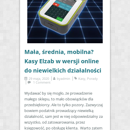
Mała, średnia, mobilna?
Kasy Elzab w wersji online
do niewielkich działalności
29 maja, 2020
by
admin
Kasy
,
Porady
1 Comment
Wydawać by się mogło, że prowadzenie
małego sklepu, to mało obowiązków dla
przedsiębiorcy. Ale to tylko pozory. Zazwyczaj
bowiem podatnik prowadzący niewielką
działalność, sam jest w niej odpowiedzialny za
wszystko, od zatowarowania, przez
księgowość, po obsługę klienta. Warto zatem