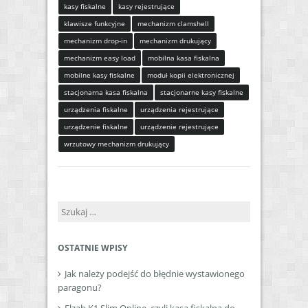
kasy fiskalne
kasy rejestrujące
klawisze funkcyjne
mechanizm clamshell
mechanizm drop-in
mechanizm drukujący
mechanizm easy load
mobilna kasa fiskalna
mobilne kasy fiskalne
moduł kopii elektronicznej
stacjonarna kasa fiskalna
stacjonarne kasy fiskalne
urządzenia fiskalne
urządzenia rejestrujące
urządzenie fiskalne
urządzenie rejestrujące
wrzutowy mechanizm drukujący
Szukaj:
OSTATNIE WPISY
Jak należy podejść do błędnie wystawionego
paragonu?