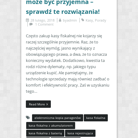
może być przyjemna –
sprawdź te rozwiązania!
28 lutego, 2018
by
admin
Kasy
,
Porady
1 Comment
Często zakup kasy fiskalnej nie kojarzy się
raczej szczególnie przyjemnie. Raz, że to
najczęściej wymóg, jasno wynikający z
obowiązującego prawa, a dwa, że to oznacza
konieczny wydatek. Dodatkowo, kwestia ta
rodzi różne dylematy, np. jakiego typu
urządzenie kupić. Ale pamiętajmy, że
technologie sprzedaży mają również zadbać o
komfort i efektywność pracy. Zaś w uzyskaniu
tego…
Read More
elektroniczna kopia paragonów
kasa fiskalna
kasa fiskalna z akumulatorem
kasa fiskalna z baterią
kasa rejestrująca