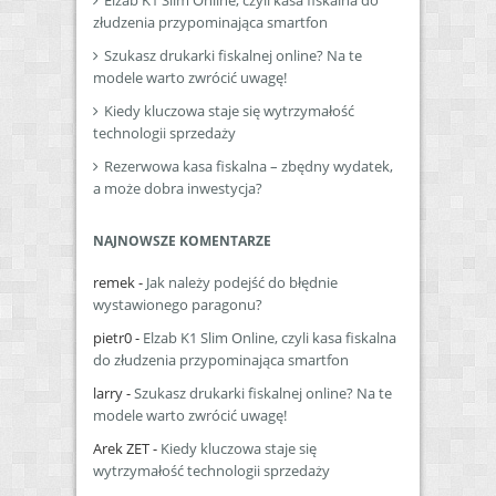
Elzab K1 Slim Online, czyli kasa fiskalna do
złudzenia przypominająca smartfon
Szukasz drukarki fiskalnej online? Na te
modele warto zwrócić uwagę!
Kiedy kluczowa staje się wytrzymałość
technologii sprzedaży
Rezerwowa kasa fiskalna – zbędny wydatek,
a może dobra inwestycja?
NAJNOWSZE KOMENTARZE
remek
-
Jak należy podejść do błędnie
wystawionego paragonu?
pietr0
-
Elzab K1 Slim Online, czyli kasa fiskalna
do złudzenia przypominająca smartfon
larry
-
Szukasz drukarki fiskalnej online? Na te
modele warto zwrócić uwagę!
Arek ZET
-
Kiedy kluczowa staje się
wytrzymałość technologii sprzedaży