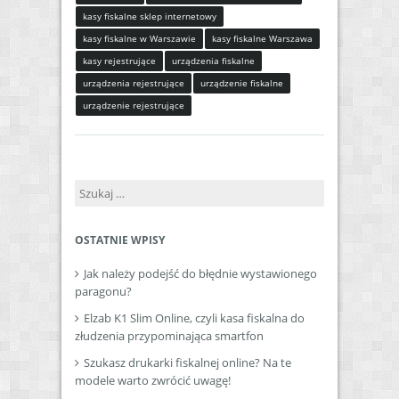
kasy fiskalne sklep internetowy
kasy fiskalne w Warszawie
kasy fiskalne Warszawa
kasy rejestrujące
urządzenia fiskalne
urządzenia rejestrujące
urządzenie fiskalne
urządzenie rejestrujące
Szukaj:
OSTATNIE WPISY
Jak należy podejść do błędnie wystawionego
paragonu?
Elzab K1 Slim Online, czyli kasa fiskalna do
złudzenia przypominająca smartfon
Szukasz drukarki fiskalnej online? Na te
modele warto zwrócić uwagę!