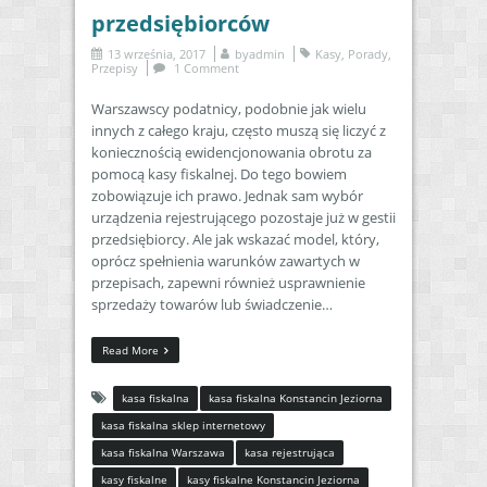
przedsiębiorców
13 września, 2017
by
admin
Kasy
,
Porady
,
Przepisy
1 Comment
Warszawscy podatnicy, podobnie jak wielu
innych z całego kraju, często muszą się liczyć z
koniecznością ewidencjonowania obrotu za
pomocą kasy fiskalnej. Do tego bowiem
zobowiązuje ich prawo. Jednak sam wybór
urządzenia rejestrującego pozostaje już w gestii
przedsiębiorcy. Ale jak wskazać model, który,
oprócz spełnienia warunków zawartych w
przepisach, zapewni również usprawnienie
sprzedaży towarów lub świadczenie…
Read More
kasa fiskalna
kasa fiskalna Konstancin Jeziorna
kasa fiskalna sklep internetowy
kasa fiskalna Warszawa
kasa rejestrująca
kasy fiskalne
kasy fiskalne Konstancin Jeziorna