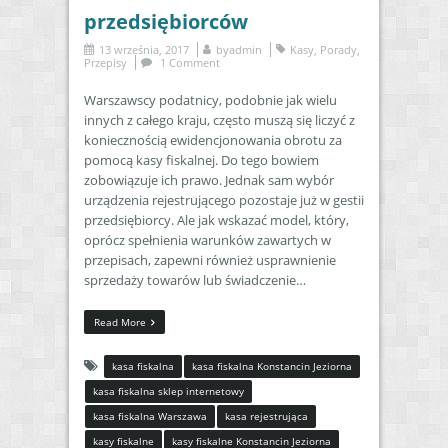
przedsiębiorców
13 września, 2017
by
admin
Kasy
,
Porady
,
Przepisy
1 Comment
Warszawscy podatnicy, podobnie jak wielu
innych z całego kraju, często muszą się liczyć z
koniecznością ewidencjonowania obrotu za
pomocą kasy fiskalnej. Do tego bowiem
zobowiązuje ich prawo. Jednak sam wybór
urządzenia rejestrującego pozostaje już w gestii
przedsiębiorcy. Ale jak wskazać model, który,
oprócz spełnienia warunków zawartych w
przepisach, zapewni również usprawnienie
sprzedaży towarów lub świadczenie…
Read More
kasa fiskalna
kasa fiskalna Konstancin Jeziorna
kasa fiskalna sklep internetowy
kasa fiskalna Warszawa
kasa rejestrująca
kasy fiskalne
kasy fiskalne Konstancin Jeziorna