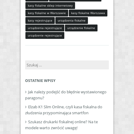
kasy fiskalne sklep internetowy
kasy fiskalne w Warszawie
kasy fiskalne Warszawa
kasy rejestrujące
urządzenia fiskalne
urządzenia rejestrujące
urządzenie fiskalne
urządzenie rejestrujące
Szukaj:
OSTATNIE WPISY
Jak należy podejść do błędnie wystawionego
paragonu?
Elzab K1 Slim Online, czyli kasa fiskalna do
złudzenia przypominająca smartfon
Szukasz drukarki fiskalnej online? Na te
modele warto zwrócić uwagę!