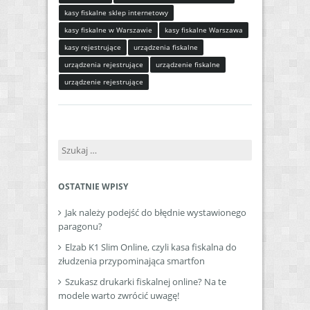
kasy fiskalne sklep internetowy
kasy fiskalne w Warszawie
kasy fiskalne Warszawa
kasy rejestrujące
urządzenia fiskalne
urządzenia rejestrujące
urządzenie fiskalne
urządzenie rejestrujące
Szukaj:
OSTATNIE WPISY
Jak należy podejść do błędnie wystawionego
paragonu?
Elzab K1 Slim Online, czyli kasa fiskalna do
złudzenia przypominająca smartfon
Szukasz drukarki fiskalnej online? Na te
modele warto zwrócić uwagę!