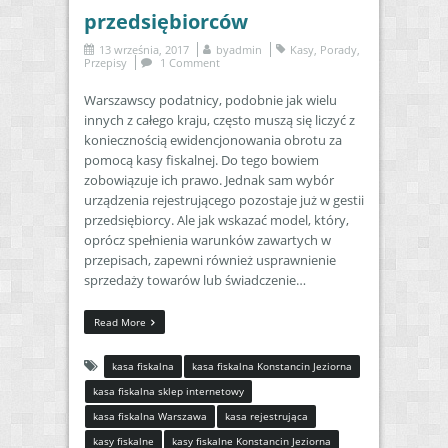
przedsiębiorców
13 września, 2017
by
admin
Kasy
,
Porady
,
Przepisy
1 Comment
Warszawscy podatnicy, podobnie jak wielu
innych z całego kraju, często muszą się liczyć z
koniecznością ewidencjonowania obrotu za
pomocą kasy fiskalnej. Do tego bowiem
zobowiązuje ich prawo. Jednak sam wybór
urządzenia rejestrującego pozostaje już w gestii
przedsiębiorcy. Ale jak wskazać model, który,
oprócz spełnienia warunków zawartych w
przepisach, zapewni również usprawnienie
sprzedaży towarów lub świadczenie…
Read More
kasa fiskalna
kasa fiskalna Konstancin Jeziorna
kasa fiskalna sklep internetowy
kasa fiskalna Warszawa
kasa rejestrująca
kasy fiskalne
kasy fiskalne Konstancin Jeziorna