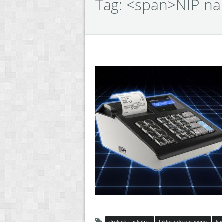
Tag: <span>NIP n
drukarka fiskalna
faktura do paragonu
ka