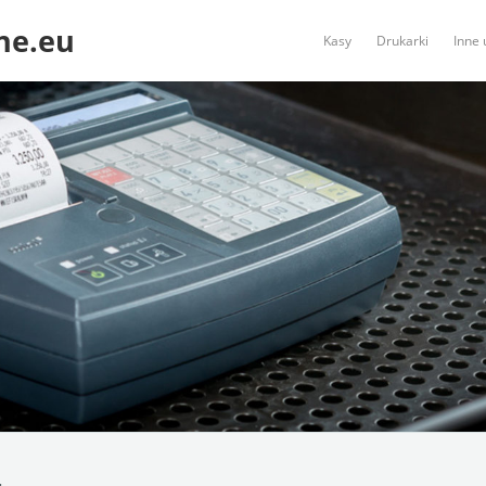
ne.eu
Kasy
Drukarki
Inne 