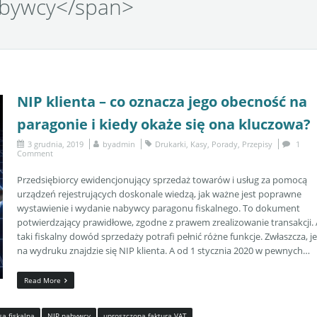
abywcy</span>
NIP klienta – co oznacza jego obecność na
paragonie i kiedy okaże się ona kluczowa?
3 grudnia, 2019
by
admin
Drukarki
,
Kasy
,
Porady
,
Przepisy
1
Comment
Przedsiębiorcy ewidencjonujący sprzedaż towarów i usług za pomocą
urządzeń rejestrujących doskonale wiedzą, jak ważne jest poprawne
wystawienie i wydanie nabywcy paragonu fiskalnego. To dokument
potwierdzający prawidłowe, zgodne z prawem zrealizowanie transakcji. 
taki fiskalny dowód sprzedaży potrafi pełnić różne funkcje. Zwłaszcza, je
na wydruku znajdzie się NIP klienta. A od 1 stycznia 2020 w pewnych…
Read More
sa fiskalna
NIP nabywcy
uproszczona faktura VAT