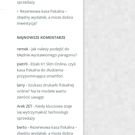
sprzedaży
Rezerwowa kasa fiskalna –
zbędny wydatek, a może dobra
inwestycja?
NAJNOWSZE KOMENTARZE
remek
-
Jak należy podejść do
błędnie wystawionego paragonu?
pietr0
-
Elzab K1 Slim Online, czyli
kasa fiskalna do złudzenia
przypominająca smartfon
larry
-
Szukasz drukarki fiskalnej
online? Na te modele warto
zwrócić uwagę!
Arek ZET
-
Kiedy kluczowa staje
się wytrzymałość technologii
sprzedaży
berto
-
Rezerwowa kasa fiskalna –
zbędny wydatek, a może dobra