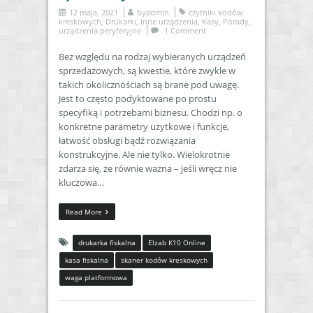
12 maja, 2021
by
admin
czytniki kodów
kreskowych
,
Drukarki
,
Inne urządzenia
,
Kasy
,
Porady
,
urządzenia peryferyjne
1 Comment
Bez względu na rodzaj wybieranych urządzeń
sprzedażowych, są kwestie, które zwykle w
takich okolicznościach są brane pod uwagę.
Jest to często podyktowane po prostu
specyfiką i potrzebami biznesu. Chodzi np. o
konkretne parametry użytkowe i funkcje,
łatwość obsługi bądź rozwiązania
konstrukcyjne. Ale nie tylko. Wielokrotnie
zdarza się, że równie ważna – jeśli wręcz nie
kluczowa…
Read More
drukarka fiskalna
Elzab K10 Online
kasa fiskalna
skaner kodów kreskowych
waga platformowa