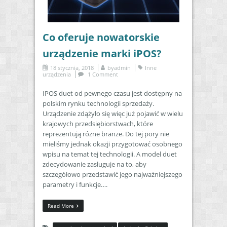
Co oferuje nowatorskie
urządzenie marki iPOS?
18 stycznia, 2018
by
admin
Inne
urządzenia
1 Comment
IPOS duet od pewnego czasu jest dostępny na
polskim rynku technologii sprzedaży.
Urządzenie zdążyło się więc już pojawić w wielu
krajowych przedsiębiorstwach, które
reprezentują różne branże. Do tej pory nie
mieliśmy jednak okazji przygotować osobnego
wpisu na temat tej technologii. A model duet
zdecydowanie zasługuje na to, aby
szczegółowo przedstawić jego najważniejszego
parametry i funkcje….
Read More