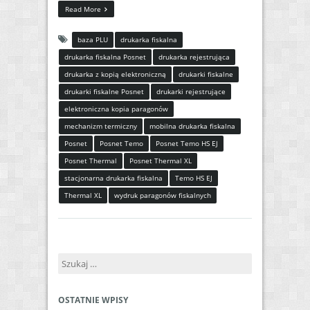
Read More
baza PLU
drukarka fiskalna
drukarka fiskalna Posnet
drukarka rejestrująca
drukarka z kopią elektroniczną
drukarki fiskalne
drukarki fiskalne Posnet
drukarki rejestrujące
elektroniczna kopia paragonów
mechanizm termiczny
mobilna drukarka fiskalna
Posnet
Posnet Temo
Posnet Temo HS EJ
Posnet Thermal
Posnet Thermal XL
stacjonarna drukarka fiskalna
Temo HS EJ
Thermal XL
wydruk paragonów fiskalnych
Szukaj:
OSTATNIE WPISY