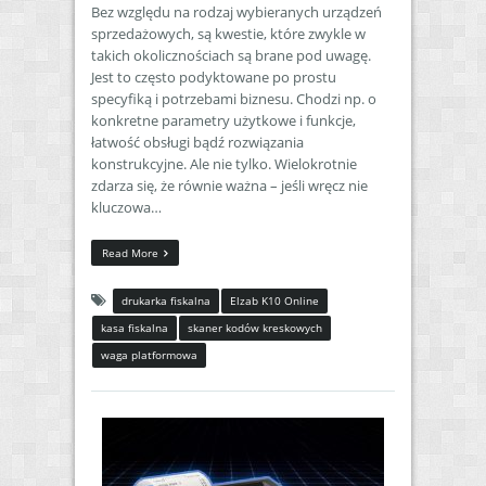
Bez względu na rodzaj wybieranych urządzeń
sprzedażowych, są kwestie, które zwykle w
takich okolicznościach są brane pod uwagę.
Jest to często podyktowane po prostu
specyfiką i potrzebami biznesu. Chodzi np. o
konkretne parametry użytkowe i funkcje,
łatwość obsługi bądź rozwiązania
konstrukcyjne. Ale nie tylko. Wielokrotnie
zdarza się, że równie ważna – jeśli wręcz nie
kluczowa…
Read More
drukarka fiskalna
Elzab K10 Online
kasa fiskalna
skaner kodów kreskowych
waga platformowa