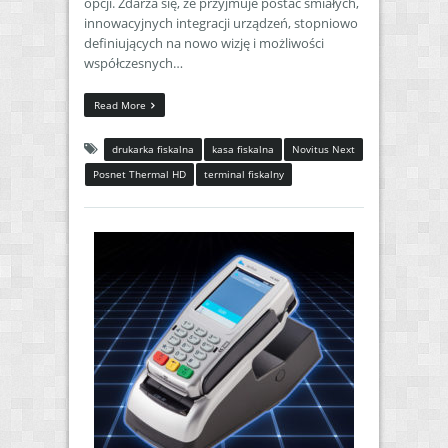
opcji. Zdarza się, że przyjmuje postać śmiałych,
innowacyjnych integracji urządzeń, stopniowo
definiujących na nowo wizję i możliwości
współczesnych…
Read More
drukarka fiskalna
kasa fiskalna
Novitus Next
Posnet Thermal HD
terminal fiskalny