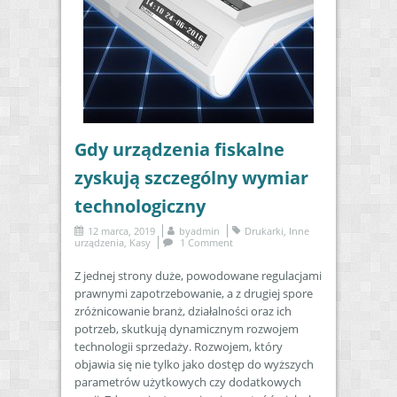
Gdy urządzenia fiskalne
zyskują szczególny wymiar
technologiczny
12 marca, 2019
by
admin
Drukarki
,
Inne
urządzenia
,
Kasy
1 Comment
Z jednej strony duże, powodowane regulacjami
prawnymi zapotrzebowanie, a z drugiej spore
zróżnicowanie branż, działalności oraz ich
potrzeb, skutkują dynamicznym rozwojem
technologii sprzedaży. Rozwojem, który
objawia się nie tylko jako dostęp do wyższych
parametrów użytkowych czy dodatkowych