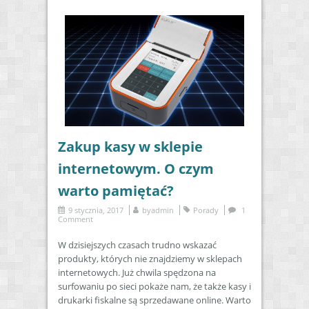
Zakup kasy w sklepie
internetowym. O czym
warto pamiętać?
9 stycznia, 2017
by
admin
Porady
1
Comment
W dzisiejszych czasach trudno wskazać
produkty, których nie znajdziemy w sklepach
internetowych. Już chwila spędzona na
surfowaniu po sieci pokaże nam, że także kasy i
drukarki fiskalne są sprzedawane online. Warto