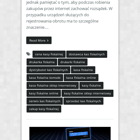
jednak pamiętać o tym, aby podczas robienia
zakupów przez internet zachować rozsądek. W
przypadku urządzeń służących do
rejestrowania obrotu ma to szczególne
znaczenie….
Read More
cena kasy fiskalnej
dostawca kas fiskalnych
drukarka fiskalna
drukarki fiskalne
dystrybutor kas fiskalnych
kasa fiskalna
kasa fiskalna kontakt
kasa fiskalna online
kasa fiskalna sklep internetowy
kasy fiskalne
kasy fiskalne online
kasy fiskalne sklep internetowy
serwis kas fiskalnych
sprzedaż kas fiskalnych
zakup kasy fiskalnej