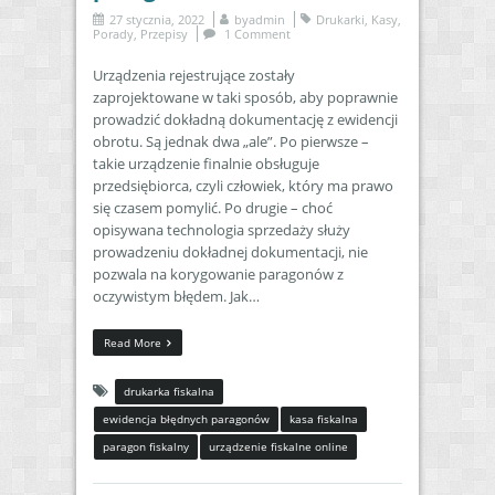
27 stycznia, 2022
by
admin
Drukarki
,
Kasy
,
Porady
,
Przepisy
1 Comment
Urządzenia rejestrujące zostały
zaprojektowane w taki sposób, aby poprawnie
prowadzić dokładną dokumentację z ewidencji
obrotu. Są jednak dwa „ale”. Po pierwsze –
takie urządzenie finalnie obsługuje
przedsiębiorca, czyli człowiek, który ma prawo
się czasem pomylić. Po drugie – choć
opisywana technologia sprzedaży służy
prowadzeniu dokładnej dokumentacji, nie
pozwala na korygowanie paragonów z
oczywistym błędem. Jak…
Read More
drukarka fiskalna
ewidencja błędnych paragonów
kasa fiskalna
paragon fiskalny
urządzenie fiskalne online