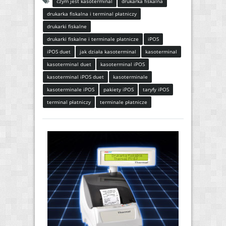
czym jest kasoterminal
drukarka fiskalna
drukarka fiskalna i terminal płatniczy
drukarki fiskalne
drukarki fiskalne i terminale płatnicze
iPOS
iPOS duet
jak działa kasoterminal
kasoterminal
kasoterminal duet
kasoterminal iPOS
kasoterminal iPOS duet
kasoterminale
kasoterminale iPOS
pakiety iPOS
taryfy iPOS
terminal płatniczy
terminale płatnicze