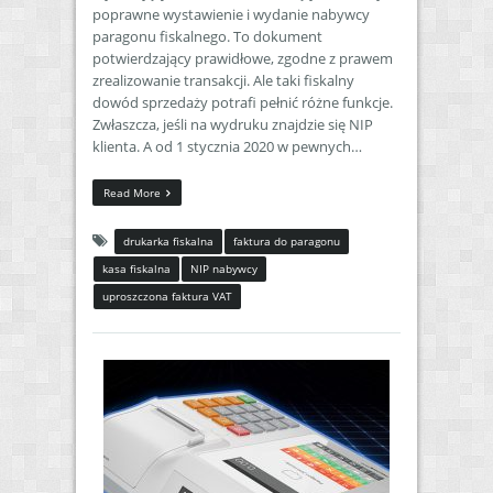
poprawne wystawienie i wydanie nabywcy
paragonu fiskalnego. To dokument
potwierdzający prawidłowe, zgodne z prawem
zrealizowanie transakcji. Ale taki fiskalny
dowód sprzedaży potrafi pełnić różne funkcje.
Zwłaszcza, jeśli na wydruku znajdzie się NIP
klienta. A od 1 stycznia 2020 w pewnych…
Read More
drukarka fiskalna
faktura do paragonu
kasa fiskalna
NIP nabywcy
uproszczona faktura VAT