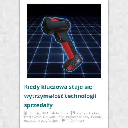
Kiedy kluczowa staje się
wytrzymałość technologii
sprzedaży
12 maja, 2021
by
admin
czytniki kodów
kreskowych
,
Drukarki
,
Inne urządzenia
,
Kasy
,
Porady
,
urządzenia peryferyjne
1 Comment