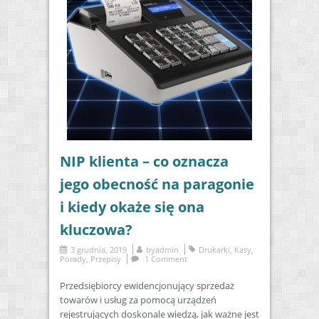
NIP klienta – co oznacza
jego obecność na paragonie
i kiedy okaże się ona
kluczowa?
3 grudnia, 2019
by
admin
Drukarki
,
Kasy
,
Porady
,
Przepisy
1 Comment
Przedsiębiorcy ewidencjonujący sprzedaż
towarów i usług za pomocą urządzeń
rejestrujących doskonale wiedzą, jak ważne jest