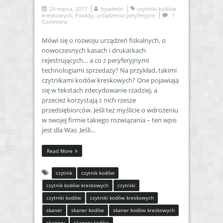
24 marca, 2017
by
admin
czytniki kodów
kreskowych
,
Porady
,
urządzenia peryferyjne
1
Comment
Mówi się o rozwoju urządzeń fiskalnych, o
nowoczesnych kasach i drukarkach
rejestrujących… a co z peryferyjnymi
technologiami sprzedaży? Na przykład, takimi
czytnikami kodów kreskowych? One pojawiają
się w tekstach zdecydowanie rzadziej, a
przecież korzystają z nich rzesze
przedsiębiorców. Jeśli też myślicie o wdrożeniu
w swojej firmie takiego rozwiązania – ten wpis
jest dla Was. Jeśli…
Read More
czytnik
czytnik kodów
czytnik kodów kreskowych
czytniki
czytniki kodów
czytniki kodów kreskowych
skaner
skaner kodów
skaner kodów kreskowych
skanery
skanery kodów