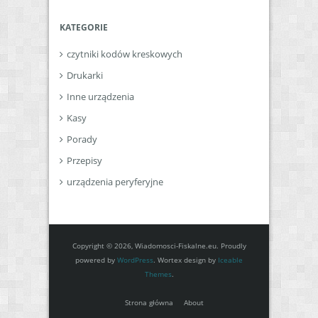
KATEGORIE
czytniki kodów kreskowych
Drukarki
Inne urządzenia
Kasy
Porady
Przepisy
urządzenia peryferyjne
Copyright © 2026, Wiadomosci-Fiskalne.eu. Proudly
powered by
WordPress
. Wortex design by
Iceable
Themes
.
Strona główna
About