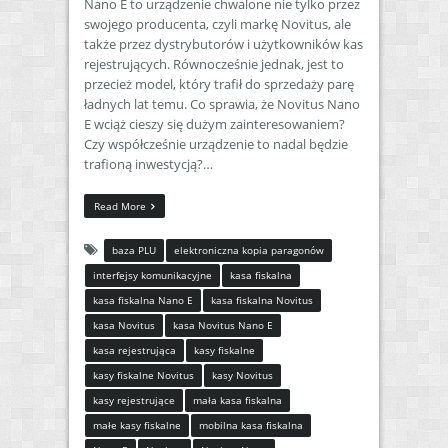
Nano E to urządzenie chwalone nie tylko przez
swojego producenta, czyli markę Novitus, ale
także przez dystrybutorów i użytkowników kas
rejestrujących. Równocześnie jednak, jest to
przecież model, który trafił do sprzedaży parę
ładnych lat temu. Co sprawia, że Novitus Nano
E wciąż cieszy się dużym zainteresowaniem?
Czy współcześnie urządzenie to nadal będzie
trafioną inwestycją?…
Read More
baza PLU
elektroniczna kopia paragonów
interfejsy komunikacyjne
kasa fiskalna
kasa fiskalna Nano E
kasa fiskalna Novitus
kasa Novitus
kasa Novitus Nano E
kasa rejestrująca
kasy fiskalne
kasy fiskalne Novitus
kasy Novitus
kasy rejestrujące
mała kasa fiskalna
małe kasy fiskalne
mobilna kasa fiskalna