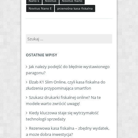
Nano E
Novitus
Novitus Nano
Novitus Nano E
przenośna kasa fiskalna
Szukaj:
OSTATNIE WPISY
Jak należy podejść do błędnie wystawionego
paragonu?
Elzab K1 Slim Online, czyli kasa fiskalna do
złudzenia przypominająca smartfon
Szukasz drukarki fiskalnej online? Na te
modele warto zwrócić uwagę!
Kiedy kluczowa staje się wytrzymałość
technologii sprzedaży
Rezerwowa kasa fiskalna – zbędny wydatek,
a może dobra inwestycja?