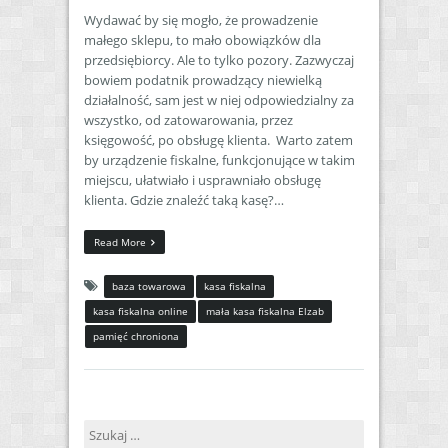
Wydawać by się mogło, że prowadzenie
małego sklepu, to mało obowiązków dla
przedsiębiorcy. Ale to tylko pozory. Zazwyczaj
bowiem podatnik prowadzący niewielką
działalność, sam jest w niej odpowiedzialny za
wszystko, od zatowarowania, przez
księgowość, po obsługę klienta. Warto zatem
by urządzenie fiskalne, funkcjonujące w takim
miejscu, ułatwiało i usprawniało obsługę
klienta. Gdzie znaleźć taką kasę?…
Read More
baza towarowa
kasa fiskalna
kasa fiskalna online
mała kasa fiskalna Elzab
pamięć chroniona
Szukaj: