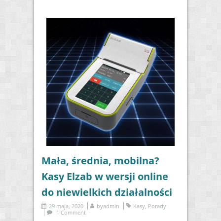
Mała, średnia, mobilna?
Kasy Elzab w wersji online
do niewielkich działalności
29 maja, 2020
by
admin
Kasy
,
Porady
1 Comment