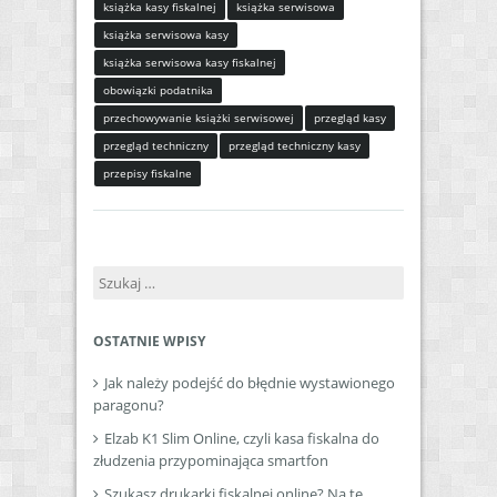
książka kasy fiskalnej
książka serwisowa
książka serwisowa kasy
książka serwisowa kasy fiskalnej
obowiązki podatnika
przechowywanie książki serwisowej
przegląd kasy
przegląd techniczny
przegląd techniczny kasy
przepisy fiskalne
Szukaj:
OSTATNIE WPISY
Jak należy podejść do błędnie wystawionego
paragonu?
Elzab K1 Slim Online, czyli kasa fiskalna do
złudzenia przypominająca smartfon
Szukasz drukarki fiskalnej online? Na te