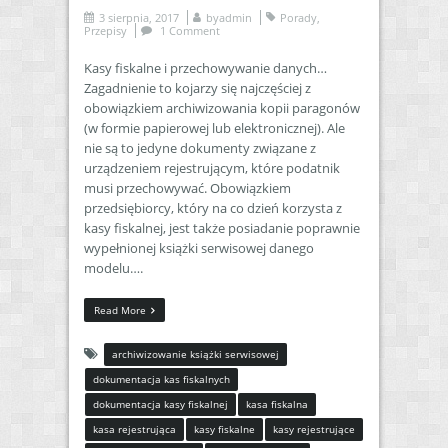
3 sierpnia, 2017
by
admin
Porady
,
Przepisy
1 Comment
Kasy fiskalne i przechowywanie danych…
Zagadnienie to kojarzy się najczęściej z
obowiązkiem archiwizowania kopii paragonów
(w formie papierowej lub elektronicznej). Ale
nie są to jedyne dokumenty związane z
urządzeniem rejestrującym, które podatnik
musi przechowywać. Obowiązkiem
przedsiębiorcy, który na co dzień korzysta z
kasy fiskalnej, jest także posiadanie poprawnie
wypełnionej książki serwisowej danego
modelu….
Read More
archiwizowanie książki serwisowej
dokumentacja kas fiskalnych
dokumentacja kasy fiskalnej
kasa fiskalna
kasa rejestrująca
kasy fiskalne
kasy rejestrujące