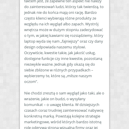
faktem jest, że zapewne ten aspekt nie należy
do zainteresowań ludzi, którzy tak twierdzą, to
jednak nie do końca mają oni rację. Bardzo
często klienci wybierają różne produkty ze
względu na ich wygląd albo zapach. Wystrój
wnętrza może w dużym stopniu zadecydować
o tym, w jakiej kawiarni się rozsiądziemy, który
laptop wyda się nam „fajniejszy” oraz czy dany
design odpowiada naszemu stylowi.
Oczywiście, kwestie takie, jak jakość usług,
dostępne funkcje czy inne kwestie, pozostaną
niezwykle ważne. Jednak gdy okażą się do
siebie zbliżone w różnych przypadkach –
wybierzemy te, które są „milsze naszym
oczom”.
Nie chodzi zresztą o sam wygląd jako taki, ale o
wrażenie, jakie on budzi, o wysyłany
komunikat – o uwagę klienta. W dzisiejszych
czasach coraz trudniej zainteresować nabywcę
konkretną marką. Powstają kolejne strategie
marketingowe, wśród których bardzo istotną
rolę odgrywa strona wizualna firmy oraz jej