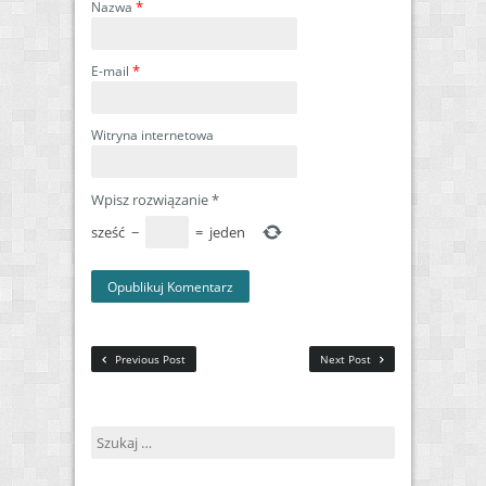
*
Nazwa
*
E-mail
Witryna internetowa
Wpisz rozwiązanie
*
sześć
−
=
jeden
Previous Post
Next Post
Szukaj: