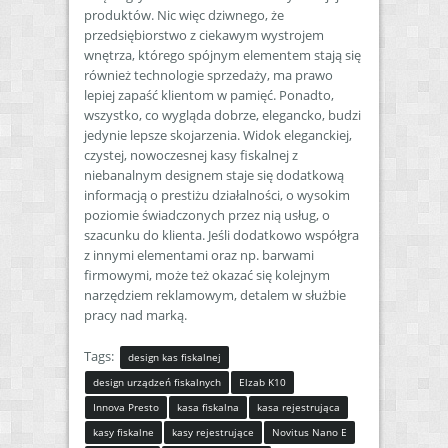
produktów. Nic więc dziwnego, że
przedsiębiorstwo z ciekawym wystrojem
wnętrza, którego spójnym elementem stają się
również technologie sprzedaży, ma prawo
lepiej zapaść klientom w pamięć. Ponadto,
wszystko, co wygląda dobrze, elegancko, budzi
jedynie lepsze skojarzenia. Widok eleganckiej,
czystej, nowoczesnej kasy fiskalnej z
niebanalnym designem staje się dodatkową
informacją o prestiżu działalności, o wysokim
poziomie świadczonych przez nią usług, o
szacunku do klienta. Jeśli dodatkowo współgra
z innymi elementami oraz np. barwami
firmowymi, może też okazać się kolejnym
narzędziem reklamowym, detalem w służbie
pracy nad marką.
Tags:
design kas fiskalnej
design urządzeń fiskalnych
Elzab K10
Innova Presto
kasa fiskalna
kasa rejestrująca
kasy fiskalne
kasy rejestrujące
Novitus Nano E