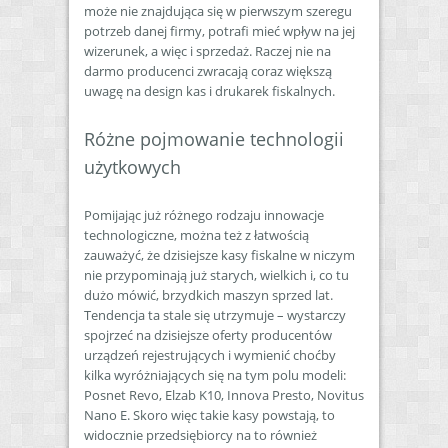
może nie znajdująca się w pierwszym szeregu
potrzeb danej firmy, potrafi mieć wpływ na jej
wizerunek, a więc i sprzedaż. Raczej nie na
darmo producenci zwracają coraz większą
uwagę na design kas i drukarek fiskalnych.
Różne pojmowanie technologii
użytkowych
Pomijając już różnego rodzaju innowacje
technologiczne, można też z łatwością
zauważyć, że dzisiejsze kasy fiskalne w niczym
nie przypominają już starych, wielkich i, co tu
dużo mówić, brzydkich maszyn sprzed lat.
Tendencja ta stale się utrzymuje – wystarczy
spojrzeć na dzisiejsze oferty producentów
urządzeń rejestrujących i wymienić choćby
kilka wyróżniających się na tym polu modeli:
Posnet Revo, Elzab K10, Innova Presto, Novitus
Nano E. Skoro więc takie kasy powstają, to
widocznie przedsiębiorcy na to również