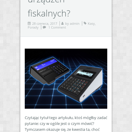
fiskalnych?
28 czerwca, 2017
by
admin
Kasy
,
Porady
1 Comment
Czytając tytuł tego artykułu, ktoś mógłby zadać
pytanie: czy w ogóle jest o czym mówić?
Tymczasem okazuje się, że kwestia ta, choć