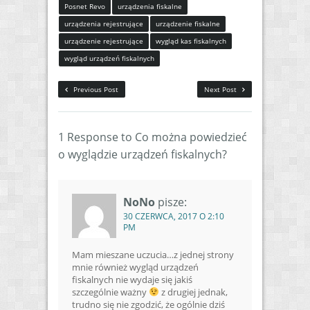
Posnet Revo
urządzenia fiskalne
urządzenia rejestrujące
urządzenie fiskalne
urządzenie rejestrujące
wygląd kas fiskalnych
wygląd urządzeń fiskalnych
Previous Post
Next Post
1 Response to Co można powiedzieć
o wyglądzie urządzeń fiskalnych?
NoNo
pisze:
30 CZERWCA, 2017 O 2:10
PM
Mam mieszane uczucia…z jednej strony
mnie również wygląd urządzeń
fiskalnych nie wydaje się jakiś
szczególnie ważny
z drugiej jednak,
trudno się nie zgodzić, że ogólnie dziś