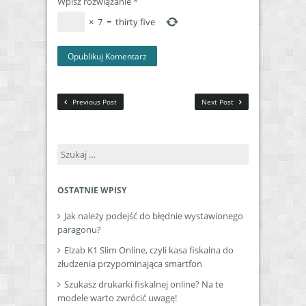
Wpisz rozwiązanie
*
×
7
=
thirty five
Previous Post
Next Post
Szukaj:
OSTATNIE WPISY
Jak należy podejść do błędnie wystawionego
paragonu?
Elzab K1 Slim Online, czyli kasa fiskalna do
złudzenia przypominająca smartfon
Szukasz drukarki fiskalnej online? Na te
modele warto zwrócić uwagę!