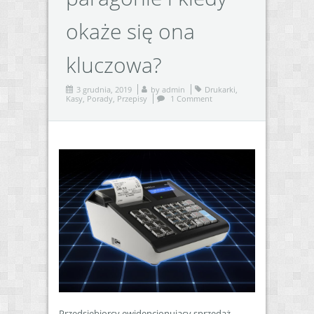
okaże się ona
kluczowa?
3 grudnia, 2019
by
admin
Drukarki
,
Kasy
,
Porady
,
Przepisy
1 Comment
Przedsiębiorcy ewidencjonujący sprzedaż