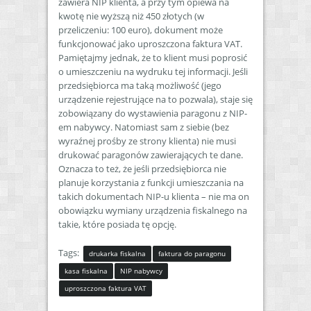
zawiera NIP klienta, a przy tym opiewa na
kwotę nie wyższą niż 450 złotych (w
przeliczeniu: 100 euro), dokument może
funkcjonować jako uproszczona faktura VAT.
Pamiętajmy jednak, że to klient musi poprosić
o umieszczeniu na wydruku tej informacji. Jeśli
przedsiębiorca ma taką możliwość (jego
urządzenie rejestrujące na to pozwala), staje się
zobowiązany do wystawienia paragonu z NIP-
em nabywcy. Natomiast sam z siebie (bez
wyraźnej prośby ze strony klienta) nie musi
drukować paragonów zawierających te dane.
Oznacza to też, że jeśli przedsiębiorca nie
planuje korzystania z funkcji umieszczania na
takich dokumentach NIP-u klienta – nie ma on
obowiązku wymiany urządzenia fiskalnego na
takie, które posiada tę opcję.
Tags:
drukarka fiskalna
faktura do paragonu
kasa fiskalna
NIP nabywcy
uproszczona faktura VAT