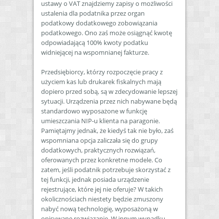
ustawy o VAT znajdziemy zapisy o możliwości
ustalenia dla podatnika przez organ
podatkowy dodatkowego zobowiązania
podatkowego. Ono zaś może osiągnąć kwotę
odpowiadającą 100% kwoty podatku
widniejącej na wspomnianej fakturze.
Przedsiębiorcy, którzy rozpoczęcie pracy z
użyciem kas lub drukarek fiskalnych mają
dopiero przed sobą, są w zdecydowanie lepszej
sytuacji. Urządzenia przez nich nabywane będą
standardowo wyposażone w funkcję
umieszczania NIP-u klienta na paragonie.
Pamiętajmy jednak, że kiedyś tak nie było, zaś
wspomniana opcja zaliczała się do grupy
dodatkowych, praktycznych rozwiązań,
oferowanych przez konkretne modele. Co
zatem, jeśli podatnik potrzebuje skorzystać z
tej funkcji, jednak posiada urządzenie
rejestrujące, które jej nie oferuje? W takich
okolicznościach niestety będzie zmuszony
nabyć nową technologię, wyposażoną w
opisywane rozwiązanie. W innym wypadku