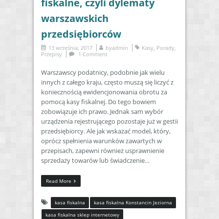
fiskalne, czyli dylematy
warszawskich
przedsiębiorców
13 września, 2017
by
admin
Kasy
,
Porady
,
Przepisy
1 Comment
Warszawscy podatnicy, podobnie jak wielu
innych z całego kraju, często muszą się liczyć z
koniecznością ewidencjonowania obrotu za
pomocą kasy fiskalnej. Do tego bowiem
zobowiązuje ich prawo. Jednak sam wybór
urządzenia rejestrującego pozostaje już w gestii
przedsiębiorcy. Ale jak wskazać model, który,
oprócz spełnienia warunków zawartych w
przepisach, zapewni również usprawnienie
sprzedaży towarów lub świadczenie…
Read More
kasa fiskalna
kasa fiskalna Konstancin Jeziorna
kasa fiskalna sklep internetowy