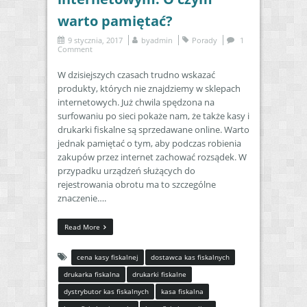
warto pamiętać?
9 stycznia, 2017
by
admin
Porady
1
Comment
W dzisiejszych czasach trudno wskazać
produkty, których nie znajdziemy w sklepach
internetowych. Już chwila spędzona na
surfowaniu po sieci pokaże nam, że także kasy i
drukarki fiskalne są sprzedawane online. Warto
jednak pamiętać o tym, aby podczas robienia
zakupów przez internet zachować rozsądek. W
przypadku urządzeń służących do
rejestrowania obrotu ma to szczególne
znaczenie….
Read More
cena kasy fiskalnej
dostawca kas fiskalnych
drukarka fiskalna
drukarki fiskalne
dystrybutor kas fiskalnych
kasa fiskalna