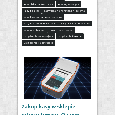
kasa fiskalna Warszawa
kasa rejestrująca
kasy fiskalne
kasy fiskalne Konstancin Jeziorna
kasy fiskalne sklep internetowy
kasy fiskalne w Warszawie
kasy fiskalne Warszawa
kasy rejestrujące
urządzenia fiskalne
urządzenia rejestrujące
urządzenie fiskalne
urządzenie rejestrujące
Zakup kasy w sklepie
internetowym. O czym