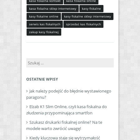
kasa fiskalna kontakt
kasa fiskalna online
kasa fiskalna sklep internetowy
kasy fiskalne
kasy fiskalne online
kasy fiskalne sklep internetowy
serwis kas fiskalnych
sprzedaż kas fiskalnych
zakup kasy fiskalnej
Szukaj:
OSTATNIE WPISY
Jak należy podejść do błędnie wystawionego
paragonu?
Elzab K1 Slim Online, czyli kasa fiskalna do
złudzenia przypominająca smartfon
Szukasz drukarki fiskalnej online? Na te
modele warto zwrócić uwagę!
Kiedy kluczowa staje się wytrzymałość