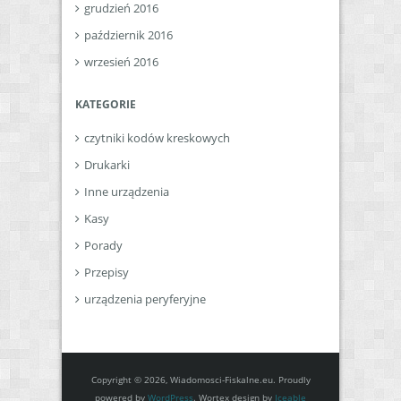
grudzień 2016
październik 2016
wrzesień 2016
KATEGORIE
czytniki kodów kreskowych
Drukarki
Inne urządzenia
Kasy
Porady
Przepisy
urządzenia peryferyjne
Copyright © 2026, Wiadomosci-Fiskalne.eu. Proudly
powered by
WordPress
. Wortex design by
Iceable