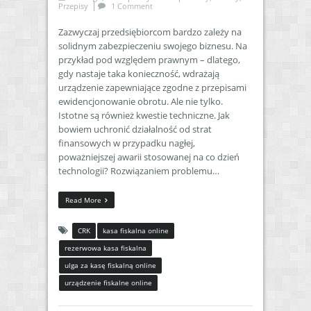
Przepisy
1 Comment
Zazwyczaj przedsiębiorcom bardzo zależy na
solidnym zabezpieczeniu swojego biznesu. Na
przykład pod względem prawnym – dlatego,
gdy nastaje taka konieczność, wdrażają
urządzenie zapewniające zgodne z przepisami
ewidencjonowanie obrotu. Ale nie tylko.
Istotne są również kwestie techniczne. Jak
bowiem uchronić działalność od strat
finansowych w przypadku nagłej,
poważniejszej awarii stosowanej na co dzień
technologii? Rozwiązaniem problemu…
Read More
CRK
kasa fiskalna online
rezerwowa kasa fiskalna
ulga za kasę fiskalną online
urządzenie fiskalne online