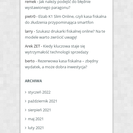
remek
-
Jak należy podejść do błędnie
wystawionego paragonu?
pietr0
-
Elzab K1 Slim Online, czyli kasa fiskalna
do złudzenia przypominająca smartfon
larry
-
Szukasz drukarki fiskalnej online? Na te
modele warto zwrócić uwagę!
Arek ZET
-
Kiedy kluczowa staje się
wytrzymałość technologii sprzedaży
berto
-
Rezerwowa kasa fiskalna – zbędny
wydatek, a może dobra inwestycja?
ARCHIWA
styczeń 2022
październik 2021
sierpień 2021
maj 2021
luty 2021