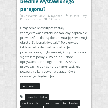
błędnie wystawionego
paragonu?
27 stycznia, 2022
by
admin
Drukarki
,
Kasy
,
Porady
,
Przepisy
1 Comment
Urządzenia rejestrujące zostały
zaprojektowane w taki sposób, aby poprawnie
prowadzić dokładną dokumentację z ewidencji
obrotu. Są jednak dwa „ale”. Po pierwsze –
takie urządzenie finalnie obsługuje
przedsiębiorca, czyli człowiek, który ma prawo
się czasem pomylić. Po drugie – choć
opisywana technologia sprzedaży służy
prowadzeniu dokładnej dokumentacji, nie
pozwala na korygowanie paragonów z
oczywistym błędem. Jak…
Read More
drukarka fiskalna
ewidencja błędnych paragonów
kasa fiskalna