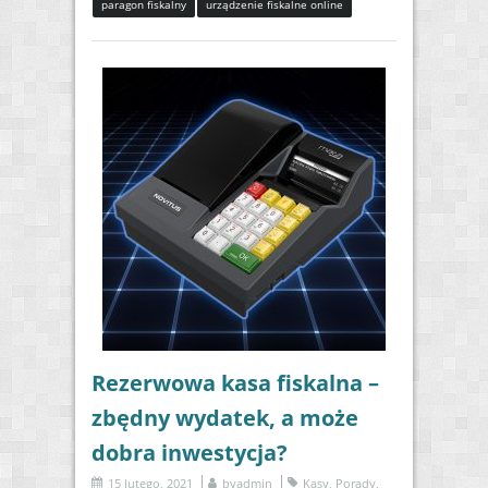
paragon fiskalny
urządzenie fiskalne online
Rezerwowa kasa fiskalna –
zbędny wydatek, a może
dobra inwestycja?
15 lutego, 2021
by
admin
Kasy
,
Porady
,