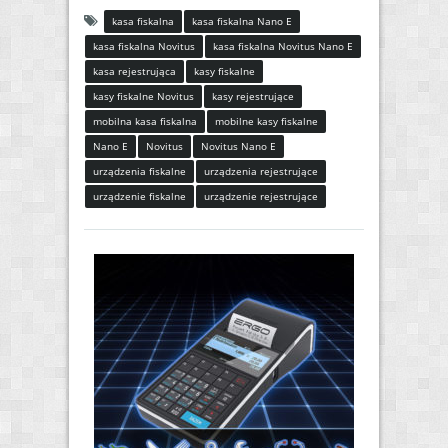
kasa fiskalna
kasa fiskalna Nano E
kasa fiskalna Novitus
kasa fiskalna Novitus Nano E
kasa rejestrująca
kasy fiskalne
kasy fiskalne Novitus
kasy rejestrujące
mobilna kasa fiskalna
mobilne kasy fiskalne
Nano E
Novitus
Novitus Nano E
urządzenia fiskalne
urządzenia rejestrujące
urządzenie fiskalne
urządzenie rejestrujące