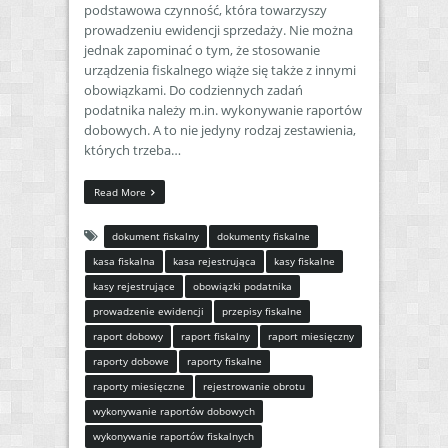
podstawowa czynność, która towarzyszy
prowadzeniu ewidencji sprzedaży. Nie można
jednak zapominać o tym, że stosowanie
urządzenia fiskalnego wiąże się także z innymi
obowiązkami. Do codziennych zadań
podatnika należy m.in. wykonywanie raportów
dobowych. A to nie jedyny rodzaj zestawienia,
których trzeba…
Read More
dokument fiskalny
dokumenty fiskalne
kasa fiskalna
kasa rejestrująca
kasy fiskalne
kasy rejestrujące
obowiązki podatnika
prowadzenie ewidencji
przepisy fiskalne
raport dobowy
raport fiskalny
raport miesięczny
raporty dobowe
raporty fiskalne
raporty miesięczne
rejestrowanie obrotu
wykonywanie raportów dobowych
wykonywanie raportów fiskalnych