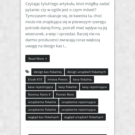
Czytając tytuł tego artykułu, ktoś mógłby zadać
pytanie: czy w ogóle jest o czym mówić?
Tymczasem okazuje się, że kwestia ta, choć
może nie znajdująca się w pierwszym szeregu
potrzeb danej firmy, potrafi mieć wpływ na jej
wizerunek, a więc i sprzedaż. Raczej nie na
darmo producenci zwracają coraz większą
uwagę na design kas i…
Read More
design kas fiskalnej
design urządzeń fiskalnych
Elzab K10
Innova Presto
kasa fiskalna
kasa rejestrująca
kasy fiskalne
kasy rejestrujące
Novitus Nano E
Posnet Revo
urządzenia fiskalne
urządzenia rejestrujące
urządzenie fiskalne
urządzenie rejestrujące
wygląd kas fiskalnych
wygląd urządzeń fiskalnych