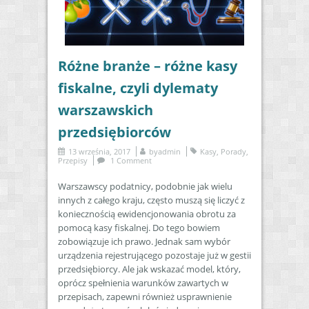
Różne branże – różne kasy
fiskalne, czyli dylematy
warszawskich
przedsiębiorców
13 września, 2017
by
admin
Kasy
,
Porady
,
Przepisy
1 Comment
Warszawscy podatnicy, podobnie jak wielu
innych z całego kraju, często muszą się liczyć z
koniecznością ewidencjonowania obrotu za
pomocą kasy fiskalnej. Do tego bowiem
zobowiązuje ich prawo. Jednak sam wybór
urządzenia rejestrującego pozostaje już w gestii
przedsiębiorcy. Ale jak wskazać model, który,
oprócz spełnienia warunków zawartych w
przepisach, zapewni również usprawnienie