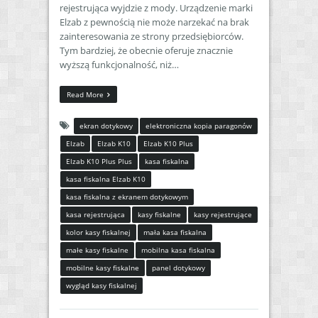
rejestrująca wyjdzie z mody. Urządzenie marki
Elzab z pewnością nie może narzekać na brak
zainteresowania ze strony przedsiębiorców.
Tym bardziej, że obecnie oferuje znacznie
wyższą funkcjonalność, niż…
Read More
ekran dotykowy
elektroniczna kopia paragonów
Elzab
Elzab K10
Elzab K10 Plus
Elzab K10 Plus Plus
kasa fiskalna
kasa fiskalna Elzab K10
kasa fiskalna z ekranem dotykowym
kasa rejestrująca
kasy fiskalne
kasy rejestrujące
kolor kasy fiskalnej
mała kasa fiskalna
małe kasy fiskalne
mobilna kasa fiskalna
mobilne kasy fiskalne
panel dotykowy
wygląd kasy fiskalnej