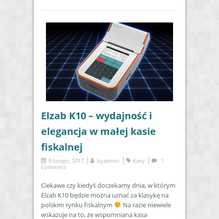
Elzab K10 – wydajność i
elegancja w małej kasie
fiskalnej
9 lutego, 2017
by
admin
Kasy
1
Comment
Ciekawe czy kiedyś doczekamy dnia, w którym
Elzab K10 będzie można uznać za klasykę na
polskim rynku fiskalnym
Na razie niewiele
wskazuje na to, że wspomniana kasa