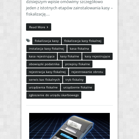
dzisiejszym wpisie omówimy szczegółowo
jeden z istotnych etapów zainstalowania kasy –
fiskalizację….
Read More
fiskalizacja kasy
fiskalizacja kasy fiskalnej
instalacja kasy fiskalnej
kasa fiskalna
kasa rejestrująca
kasy fiskalne
kasy rejestrujące
obowiązki podatnika
przepisy fiskalne
rejestracja kasy fiskalnej
rejestrowanie obrotu
serwis kas fiskalnych
tryb fiskalny
urządzenia fiskalne
urządzenie fiskalne
zgłoszenie do urzędu skarbowego