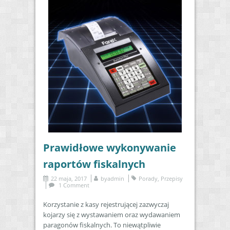
Prawidłowe wykonywanie
raportów fiskalnych
22 maja, 2017
by
admin
Porady
,
Przepisy
1 Comment
Korzystanie z kasy rejestrującej zazwyczaj
kojarzy się z wystawaniem oraz wydawaniem
paragonów fiskalnych. To niewątpliwie