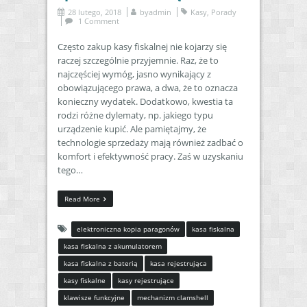
28 lutego, 2018
by
admin
Kasy
,
Porady
1 Comment
Często zakup kasy fiskalnej nie kojarzy się
raczej szczególnie przyjemnie. Raz, że to
najczęściej wymóg, jasno wynikający z
obowiązującego prawa, a dwa, że to oznacza
konieczny wydatek. Dodatkowo, kwestia ta
rodzi różne dylematy, np. jakiego typu
urządzenie kupić. Ale pamiętajmy, że
technologie sprzedaży mają również zadbać o
komfort i efektywność pracy. Zaś w uzyskaniu
tego…
Read More
elektroniczna kopia paragonów
kasa fiskalna
kasa fiskalna z akumulatorem
kasa fiskalna z baterią
kasa rejestrująca
kasy fiskalne
kasy rejestrujące
klawisze funkcyjne
mechanizm clamshell