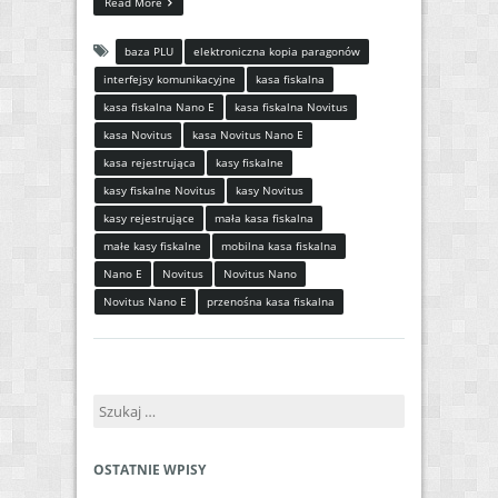
Read More
baza PLU
elektroniczna kopia paragonów
interfejsy komunikacyjne
kasa fiskalna
kasa fiskalna Nano E
kasa fiskalna Novitus
kasa Novitus
kasa Novitus Nano E
kasa rejestrująca
kasy fiskalne
kasy fiskalne Novitus
kasy Novitus
kasy rejestrujące
mała kasa fiskalna
małe kasy fiskalne
mobilna kasa fiskalna
Nano E
Novitus
Novitus Nano
Novitus Nano E
przenośna kasa fiskalna
Szukaj:
OSTATNIE WPISY