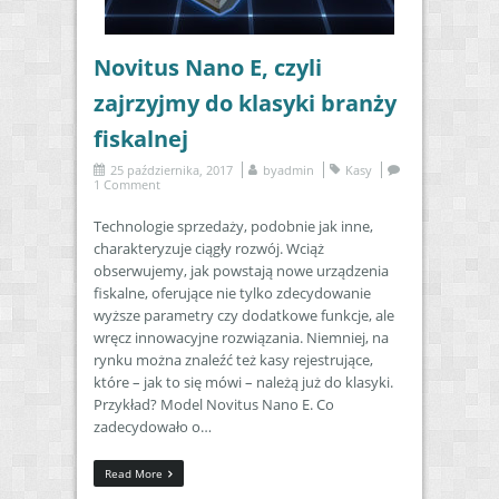
Novitus Nano E, czyli
zajrzyjmy do klasyki branży
fiskalnej
25 października, 2017
by
admin
Kasy
1 Comment
Technologie sprzedaży, podobnie jak inne,
charakteryzuje ciągły rozwój. Wciąż
obserwujemy, jak powstają nowe urządzenia
fiskalne, oferujące nie tylko zdecydowanie
wyższe parametry czy dodatkowe funkcje, ale
wręcz innowacyjne rozwiązania. Niemniej, na
rynku można znaleźć też kasy rejestrujące,
które – jak to się mówi – należą już do klasyki.
Przykład? Model Novitus Nano E. Co
zadecydowało o…
Read More