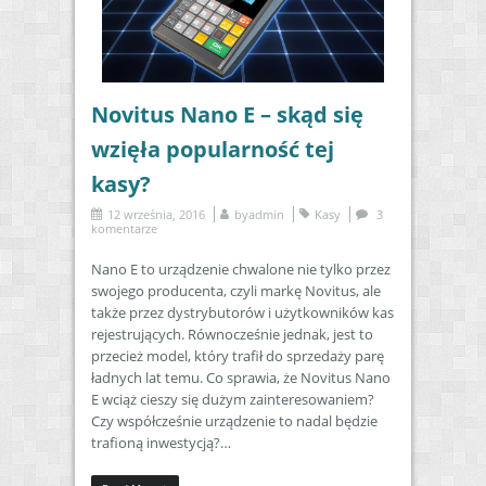
Novitus Nano E – skąd się
wzięła popularność tej
kasy?
12 września, 2016
by
admin
Kasy
3
komentarze
Nano E to urządzenie chwalone nie tylko przez
swojego producenta, czyli markę Novitus, ale
także przez dystrybutorów i użytkowników kas
rejestrujących. Równocześnie jednak, jest to
przecież model, który trafił do sprzedaży parę
ładnych lat temu. Co sprawia, że Novitus Nano
E wciąż cieszy się dużym zainteresowaniem?
Czy współcześnie urządzenie to nadal będzie
trafioną inwestycją?…