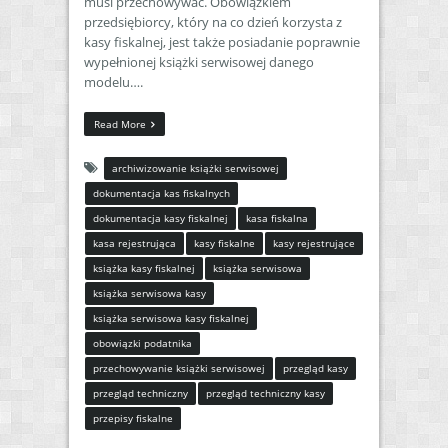
musi przechowywać. Obowiązkiem
przedsiębiorcy, który na co dzień korzysta z
kasy fiskalnej, jest także posiadanie poprawnie
wypełnionej książki serwisowej danego
modelu….
Read More
archiwizowanie książki serwisowej
dokumentacja kas fiskalnych
dokumentacja kasy fiskalnej
kasa fiskalna
kasa rejestrująca
kasy fiskalne
kasy rejestrujące
książka kasy fiskalnej
książka serwisowa
książka serwisowa kasy
książka serwisowa kasy fiskalnej
obowiązki podatnika
przechowywanie książki serwisowej
przegląd kasy
przegląd techniczny
przegląd techniczny kasy
przepisy fiskalne