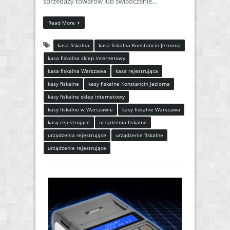
sprzedaży towarów lub świadczenie…
Read More
kasa fiskalna
kasa fiskalna Konstancin Jeziorna
kasa fiskalna sklep internetowy
kasa fiskalna Warszawa
kasa rejestrująca
kasy fiskalne
kasy fiskalne Konstancin Jeziorna
kasy fiskalne sklep internetowy
kasy fiskalne w Warszawie
kasy fiskalne Warszawa
kasy rejestrujące
urządzenia fiskalne
urządzenia rejestrujące
urządzenie fiskalne
urządzenie rejestrujące