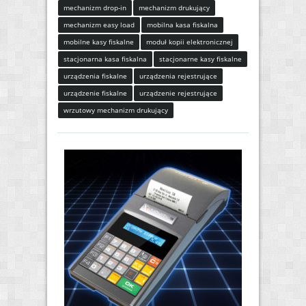
mechanizm drop-in
mechanizm drukujący
mechanizm easy load
mobilna kasa fiskalna
mobilne kasy fiskalne
moduł kopii elektronicznej
stacjonarna kasa fiskalna
stacjonarne kasy fiskalne
urządzenia fiskalne
urządzenia rejestrujące
urządzenie fiskalne
urządzenie rejestrujące
wrzutowy mechanizm drukujący