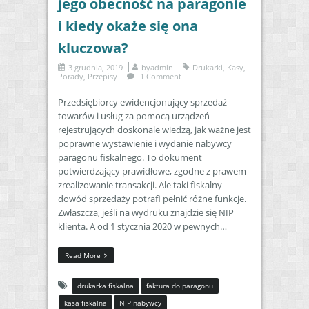
jego obecność na paragonie
i kiedy okaże się ona
kluczowa?
3 grudnia, 2019
by
admin
Drukarki
,
Kasy
,
Porady
,
Przepisy
1 Comment
Przedsiębiorcy ewidencjonujący sprzedaż
towarów i usług za pomocą urządzeń
rejestrujących doskonale wiedzą, jak ważne jest
poprawne wystawienie i wydanie nabywcy
paragonu fiskalnego. To dokument
potwierdzający prawidłowe, zgodne z prawem
zrealizowanie transakcji. Ale taki fiskalny
dowód sprzedaży potrafi pełnić różne funkcje.
Zwłaszcza, jeśli na wydruku znajdzie się NIP
klienta. A od 1 stycznia 2020 w pewnych…
Read More
drukarka fiskalna
faktura do paragonu
kasa fiskalna
NIP nabywcy