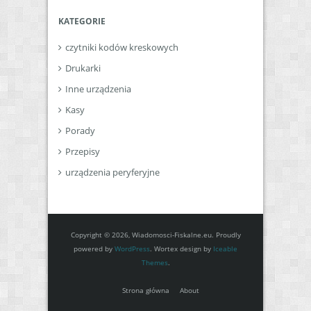
KATEGORIE
czytniki kodów kreskowych
Drukarki
Inne urządzenia
Kasy
Porady
Przepisy
urządzenia peryferyjne
Copyright © 2026, Wiadomosci-Fiskalne.eu. Proudly
powered by
WordPress
. Wortex design by
Iceable
Themes
.
Strona główna
About