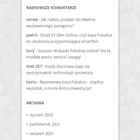
NAJNOWSZE KOMENTARZE
remek
-
Jak należy podejść do błędnie
wystawionego paragonu?
pietr0
-
Elzab K1 Slim Online, czyli kasa fiskalna
do złudzenia przypominająca smartfon
larry
-
Szukasz drukarki fiskalnej online? Na te
modele warto zwrócić uwagę!
Arek ZET
-
Kiedy kluczowa staje się
wytrzymałość technologii sprzedaży
berto
-
Rezerwowa kasa fiskalna – zbędny
wydatek, a może dobra inwestycja?
ARCHIWA
styczeń 2022
październik 2021
sierpień 2021