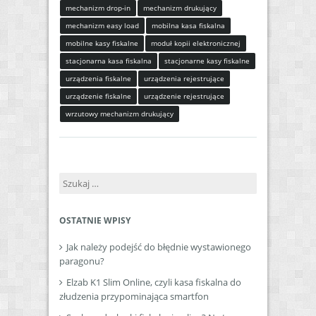
mechanizm drop-in
mechanizm drukujący
mechanizm easy load
mobilna kasa fiskalna
mobilne kasy fiskalne
moduł kopii elektronicznej
stacjonarna kasa fiskalna
stacjonarne kasy fiskalne
urządzenia fiskalne
urządzenia rejestrujące
urządzenie fiskalne
urządzenie rejestrujące
wrzutowy mechanizm drukujący
Szukaj:
OSTATNIE WPISY
Jak należy podejść do błędnie wystawionego
paragonu?
Elzab K1 Slim Online, czyli kasa fiskalna do
złudzenia przypominająca smartfon