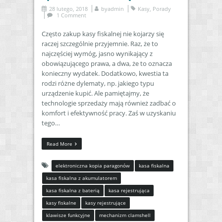
28 lutego, 2018
by
admin
Kasy
,
Porady
1 Comment
Często zakup kasy fiskalnej nie kojarzy się
raczej szczególnie przyjemnie. Raz, że to
najczęściej wymóg, jasno wynikający z
obowiązującego prawa, a dwa, że to oznacza
konieczny wydatek. Dodatkowo, kwestia ta
rodzi różne dylematy, np. jakiego typu
urządzenie kupić. Ale pamiętajmy, że
technologie sprzedaży mają również zadbać o
komfort i efektywność pracy. Zaś w uzyskaniu
tego…
Read More
elektroniczna kopia paragonów
kasa fiskalna
kasa fiskalna z akumulatorem
kasa fiskalna z baterią
kasa rejestrująca
kasy fiskalne
kasy rejestrujące
klawisze funkcyjne
mechanizm clamshell