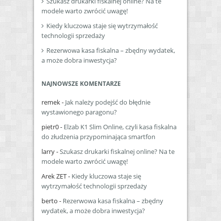
Szukasz drukarki fiskalnej online? Na te
modele warto zwrócić uwagę!
Kiedy kluczowa staje się wytrzymałość
technologii sprzedaży
Rezerwowa kasa fiskalna – zbędny wydatek,
a może dobra inwestycja?
NAJNOWSZE KOMENTARZE
remek
-
Jak należy podejść do błędnie
wystawionego paragonu?
pietr0
-
Elzab K1 Slim Online, czyli kasa fiskalna
do złudzenia przypominająca smartfon
larry
-
Szukasz drukarki fiskalnej online? Na te
modele warto zwrócić uwagę!
Arek ZET
-
Kiedy kluczowa staje się
wytrzymałość technologii sprzedaży
berto
-
Rezerwowa kasa fiskalna – zbędny
wydatek, a może dobra inwestycja?