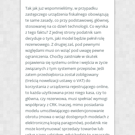
Tak jak już wspomnieliśmy, w przypadku
zastępczego urządzenia fiskalnego obowiązują
te same zasady, co przy podstawowej, głównej,
stosowanej na co dzień technologii. Co wynika
z tego faktu? Z jednej strony podatnik sam
decyduje o tym, jaki model będzie pełnił rolę
rezerwowego. Z drugiej zaś, pod pewnymi
względami musi on wziąć pod uwagę pewne
ograniczenia. Choćby zaistniałe w skutek
pojawienia się systemu online i wejścia w życie
związanych z tym systemem przepisów. Jeśli
zatem przedsiębiorca został zobligowany
(treścią nowelizacji ustawy o VAT) do
korzystania z urządzenia rejestrującego online,
to każda użytkowana przez niego kasa, czy to
główna, czy rezerwowa, musi spełniać wymogi
współpracy z CRK. Inaczej, mimo posiadania
modelu umożliwiającego ewidencjonowanie
obrotu (mowa o wciąż dostępnych modelach z
elektroniczną kopią paragonów), podatnik nie
może kontynuować sprzedaży towarów lub
usług z jego udziałem, gdyż będzie to oznaczało