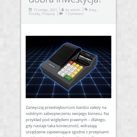
15 lutego, 2021
by
admin
Kasy
,
Porady
,
Przepisy
1 Comment
Zazwyczaj przedsiębiorcom bardzo zależy na
solidnym zabezpieczeniu swojego biznesu. Na
przykład pod względem prawnym – dlatego,
gdy nastaje taka konieczność, wdrażają
urządzenie zapewniające zgodne z przepisami