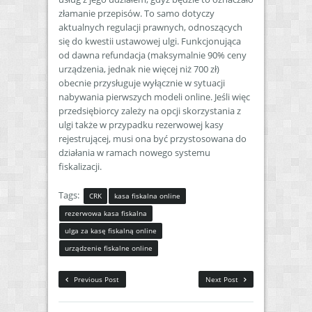
złamanie przepisów. To samo dotyczy
aktualnych regulacji prawnych, odnoszących
się do kwestii ustawowej ulgi. Funkcjonująca
od dawna refundacja (maksymalnie 90% ceny
urządzenia, jednak nie więcej niż 700 zł)
obecnie przysługuje wyłącznie w sytuacji
nabywania pierwszych modeli online. Jeśli więc
przedsiębiorcy zależy na opcji skorzystania z
ulgi także w przypadku rezerwowej kasy
rejestrującej, musi ona być przystosowana do
działania w ramach nowego systemu
fiskalizacji.
Tags:
CRK
kasa fiskalna online
rezerwowa kasa fiskalna
ulga za kasę fiskalną online
urządzenie fiskalne online
Previous Post
Next Post