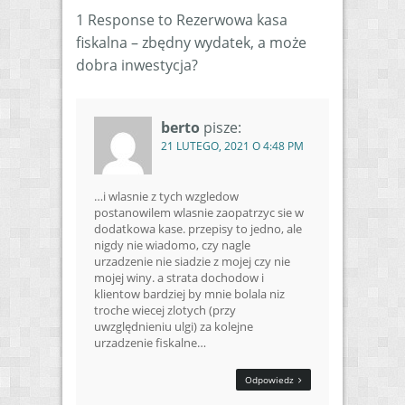
1 Response to Rezerwowa kasa
fiskalna – zbędny wydatek, a może
dobra inwestycja?
berto
pisze:
21 LUTEGO, 2021 O 4:48 PM
…i wlasnie z tych wzgledow
postanowilem wlasnie zaopatrzyc sie w
dodatkowa kase. przepisy to jedno, ale
nigdy nie wiadomo, czy nagle
urzadzenie nie siadzie z mojej czy nie
mojej winy. a strata dochodow i
klientow bardziej by mnie bolala niz
troche wiecej zlotych (przy
uwzględnieniu ulgi) za kolejne
urzadzenie fiskalne…
Odpowiedz