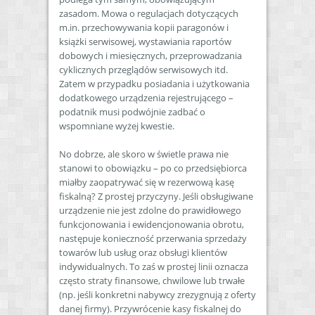
zasadom. Mowa o regulacjach dotyczących
m.in. przechowywania kopii paragonów i
książki serwisowej, wystawiania raportów
dobowych i miesięcznych, przeprowadzania
cyklicznych przeglądów serwisowych itd.
Zatem w przypadku posiadania i użytkowania
dodatkowego urządzenia rejestrującego –
podatnik musi podwójnie zadbać o
wspomniane wyżej kwestie.
No dobrze, ale skoro w świetle prawa nie
stanowi to obowiązku – po co przedsiębiorca
miałby zaopatrywać się w rezerwową kasę
fiskalną? Z prostej przyczyny. Jeśli obsługiwane
urządzenie nie jest zdolne do prawidłowego
funkcjonowania i ewidencjonowania obrotu,
następuje konieczność przerwania sprzedaży
towarów lub usług oraz obsługi klientów
indywidualnych. To zaś w prostej linii oznacza
często straty finansowe, chwilowe lub trwałe
(np. jeśli konkretni nabywcy zrezygnują z oferty
danej firmy). Przywrócenie kasy fiskalnej do