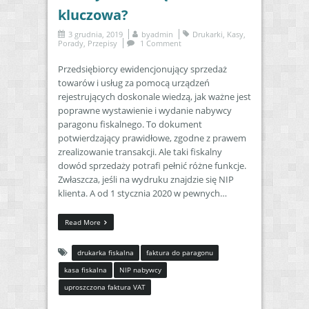
kluczowa?
3 grudnia, 2019
by
admin
Drukarki
,
Kasy
,
Porady
,
Przepisy
1 Comment
Przedsiębiorcy ewidencjonujący sprzedaż
towarów i usług za pomocą urządzeń
rejestrujących doskonale wiedzą, jak ważne jest
poprawne wystawienie i wydanie nabywcy
paragonu fiskalnego. To dokument
potwierdzający prawidłowe, zgodne z prawem
zrealizowanie transakcji. Ale taki fiskalny
dowód sprzedaży potrafi pełnić różne funkcje.
Zwłaszcza, jeśli na wydruku znajdzie się NIP
klienta. A od 1 stycznia 2020 w pewnych…
Read More
drukarka fiskalna
faktura do paragonu
kasa fiskalna
NIP nabywcy
uproszczona faktura VAT