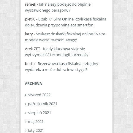
remek
-
Jak należy podejść do błędnie
wystawionego paragonu?
pietr0
-
Elzab K1 Slim Online, czyli kasa fiskalna
do złudzenia przypominająca smartfon
larry
-
Szukasz drukarki fiskalnej online? Na te
modele warto zwrócić uwagę!
Arek ZET
-
Kiedy kluczowa staje się
wytrzymałość technologii sprzedaży
berto
-
Rezerwowa kasa fiskalna – zbędny
wydatek, a może dobra inwestycja?
ARCHIWA
styczeń 2022
październik 2021
sierpień 2021
maj 2021
luty 2021