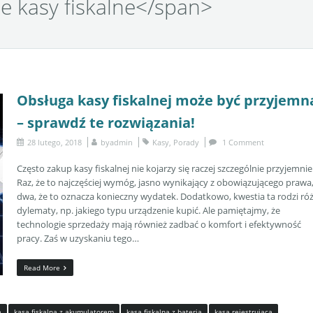
e kasy fiskalne</span>
Obsługa kasy fiskalnej może być przyjemn
– sprawdź te rozwiązania!
28 lutego, 2018
by
admin
Kasy
,
Porady
1 Comment
Często zakup kasy fiskalnej nie kojarzy się raczej szczególnie przyjemnie
Raz, że to najczęściej wymóg, jasno wynikający z obowiązującego prawa,
dwa, że to oznacza konieczny wydatek. Dodatkowo, kwestia ta rodzi ró
dylematy, np. jakiego typu urządzenie kupić. Ale pamiętajmy, że
technologie sprzedaży mają również zadbać o komfort i efektywność
pracy. Zaś w uzyskaniu tego…
Read More
a
kasa fiskalna z akumulatorem
kasa fiskalna z baterią
kasa rejestrująca