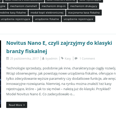
cyjne
mechanizm clamshell
mechanizm drop-in
mechanizm drukujący
mobilne kasy fiskalne
moduł kopii elektronicznej
stacjonarna kasa fiskalna
urządzenia rejestrujące
urządzenie fiskalne
urządzenie rejestrujące
Novitus Nano E, czyli zajrzyjmy do klasyki
branży fiskalnej
25 października, 2017
by
admin
Kasy
1 Comment
Technologie sprzedaży, podobnie jak inne, charakteryzuje ciągły rozwój.
Wciąż obserwujemy, jak powstają nowe urządzenia fiskalne, oferujące n
tylko zdecydowanie wyższe parametry czy dodatkowe funkcje, ale wręc
innowacyjne rozwiązania. Niemniej, na rynku można znaleźć też kasy
rejestrujące, które – jak to się mówi – należą już do klasyki. Przykład?
Model Novitus Nano E. Co zadecydowało o…
Read More