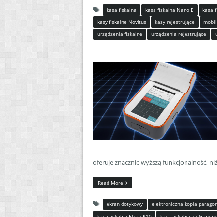
kasa fiskalna
kasa fiskalna Nano E
kasa f
kasy fiskalne Novitus
kasy rejestrujące
mobil
urządzenia fiskalne
urządzenia rejestrujące
oferuje znacznie wyższą funkcjonalność, ni
Read More
ekran dotykowy
elektroniczna kopia parago
kasa fiskalna Elzab K10
kasa fiskalna z ekrane