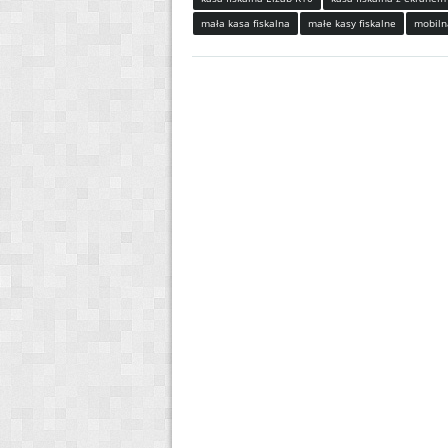
mała kasa fiskalna
małe kasy fiskalne
mobiln