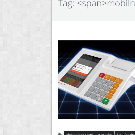
Tag: <span>mobiln
elektroniczna kopia paragonów
kasa fiskaln