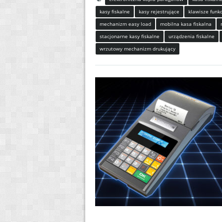
kasy fiskalne
kasy rejestrujące
klawisze funk
mechanizm easy load
mobilna kasa fiskalna
stacjonarne kasy fiskalne
urządzenia fiskalne
wrzutowy mechanizm drukujący