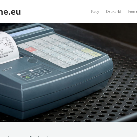
ne.eu
Kasy
Drukarki
Inne 