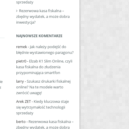
sprzedaży
Rezerwowa kasa fiskalna –
zbędny wydatek, a może dobra
inwestycja?
NAJNOWSZE KOMENTARZE
remek
-
Jak należy podejść do
błędnie wystawionego paragonu?
pietr0
-
Elzab K1 Slim Online, czyli
kasa fiskalna do złudzenia
przypominająca smartfon
larry
-
Szukasz drukarki fiskalnej
ie
online? Na te modele warto
z
zwrócić uwagę!
Arek ZET
-
Kiedy kluczowa staje
się wytrzymałość technologii
sprzedaży
berto
-
Rezerwowa kasa fiskalna –
zbędny wydatek, a może dobra