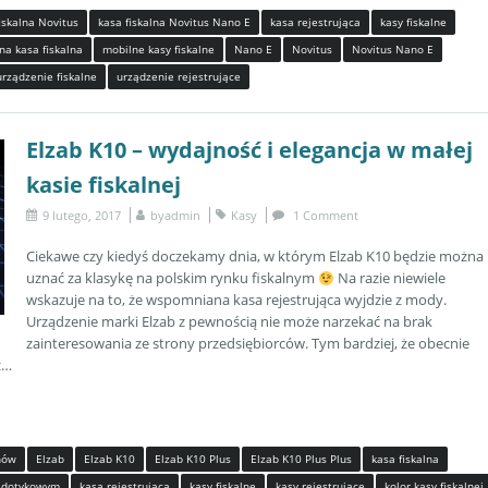
iskalna Novitus
kasa fiskalna Novitus Nano E
kasa rejestrująca
kasy fiskalne
na kasa fiskalna
mobilne kasy fiskalne
Nano E
Novitus
Novitus Nano E
urządzenie fiskalne
urządzenie rejestrujące
Elzab K10 – wydajność i elegancja w małej
kasie fiskalnej
9 lutego, 2017
by
admin
Kasy
1 Comment
Ciekawe czy kiedyś doczekamy dnia, w którym Elzab K10 będzie można
uznać za klasykę na polskim rynku fiskalnym
Na razie niewiele
wskazuje na to, że wspomniana kasa rejestrująca wyjdzie z mody.
Urządzenie marki Elzab z pewnością nie może narzekać na brak
zainteresowania ze strony przedsiębiorców. Tym bardziej, że obecnie
ż…
nów
Elzab
Elzab K10
Elzab K10 Plus
Elzab K10 Plus Plus
kasa fiskalna
m dotykowym
kasa rejestrująca
kasy fiskalne
kasy rejestrujące
kolor kasy fiskalnej