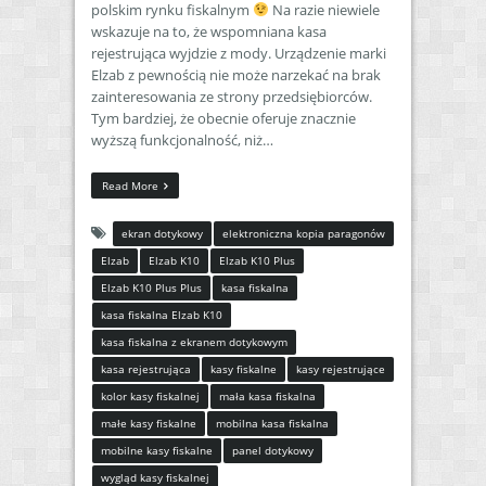
polskim rynku fiskalnym
Na razie niewiele
wskazuje na to, że wspomniana kasa
rejestrująca wyjdzie z mody. Urządzenie marki
Elzab z pewnością nie może narzekać na brak
zainteresowania ze strony przedsiębiorców.
Tym bardziej, że obecnie oferuje znacznie
wyższą funkcjonalność, niż…
Read More
ekran dotykowy
elektroniczna kopia paragonów
Elzab
Elzab K10
Elzab K10 Plus
Elzab K10 Plus Plus
kasa fiskalna
kasa fiskalna Elzab K10
kasa fiskalna z ekranem dotykowym
kasa rejestrująca
kasy fiskalne
kasy rejestrujące
kolor kasy fiskalnej
mała kasa fiskalna
małe kasy fiskalne
mobilna kasa fiskalna
mobilne kasy fiskalne
panel dotykowy
wygląd kasy fiskalnej