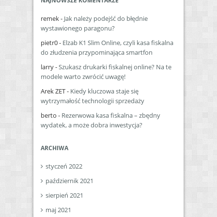
NAJNOWSZE KOMENTARZE
remek
-
Jak należy podejść do błędnie
wystawionego paragonu?
pietr0
-
Elzab K1 Slim Online, czyli kasa fiskalna
do złudzenia przypominająca smartfon
larry
-
Szukasz drukarki fiskalnej online? Na te
modele warto zwrócić uwagę!
Arek ZET
-
Kiedy kluczowa staje się
wytrzymałość technologii sprzedaży
berto
-
Rezerwowa kasa fiskalna – zbędny
wydatek, a może dobra inwestycja?
ARCHIWA
styczeń 2022
październik 2021
sierpień 2021
maj 2021