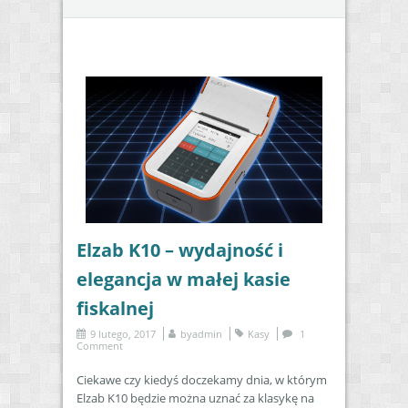
Elzab K10 – wydajność i
elegancja w małej kasie
fiskalnej
9 lutego, 2017
by
admin
Kasy
1
Comment
Ciekawe czy kiedyś doczekamy dnia, w którym
Elzab K10 będzie można uznać za klasykę na