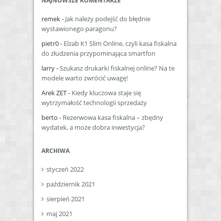
NAJNOWSZE KOMENTARZE
remek
-
Jak należy podejść do błędnie
wystawionego paragonu?
pietr0
-
Elzab K1 Slim Online, czyli kasa fiskalna
do złudzenia przypominająca smartfon
larry
-
Szukasz drukarki fiskalnej online? Na te
modele warto zwrócić uwagę!
Arek ZET
-
Kiedy kluczowa staje się
wytrzymałość technologii sprzedaży
berto
-
Rezerwowa kasa fiskalna – zbędny
wydatek, a może dobra inwestycja?
ARCHIWA
styczeń 2022
październik 2021
sierpień 2021
maj 2021