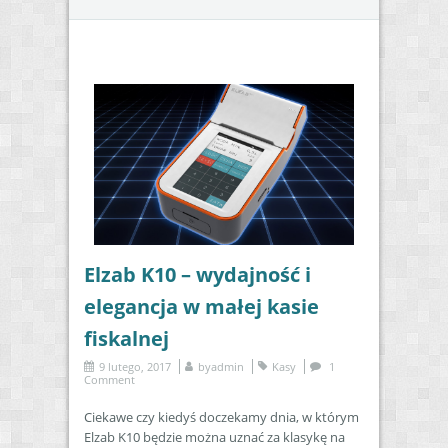
Elzab K10 – wydajność i
elegancja w małej kasie
fiskalnej
9 lutego, 2017
by
admin
Kasy
1
Comment
Ciekawe czy kiedyś doczekamy dnia, w którym
Elzab K10 będzie można uznać za klasykę na