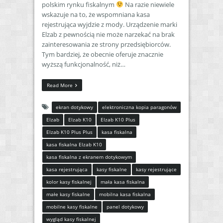
polskim rynku fiskalnym
Na razie niewiele
wskazuje na to, że wspomniana kasa
rejestrująca wyjdzie z mody. Urządzenie marki
Elzab z pewnością nie może narzekać na brak
zainteresowania ze strony przedsiębiorców.
Tym bardziej, że obecnie oferuje znacznie
wyższą funkcjonalność, niż…
Read More
ekran dotykowy
elektroniczna kopia paragonów
Elzab
Elzab K10
Elzab K10 Plus
Elzab K10 Plus Plus
kasa fiskalna
kasa fiskalna Elzab K10
kasa fiskalna z ekranem dotykowym
kasa rejestrująca
kasy fiskalne
kasy rejestrujące
kolor kasy fiskalnej
mała kasa fiskalna
małe kasy fiskalne
mobilna kasa fiskalna
mobilne kasy fiskalne
panel dotykowy
wygląd kasy fiskalnej