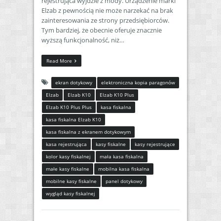
rejestrująca wyjdzie z mody. Urządzenie marki
Elzab z pewnością nie może narzekać na brak
zainteresowania ze strony przedsiębiorców.
Tym bardziej, że obecnie oferuje znacznie
wyższą funkcjonalność, niż…
Read More
ekran dotykowy
elektroniczna kopia paragonów
Elzab
Elzab K10
Elzab K10 Plus
Elzab K10 Plus Plus
kasa fiskalna
kasa fiskalna Elzab K10
kasa fiskalna z ekranem dotykowym
kasa rejestrująca
kasy fiskalne
kasy rejestrujące
kolor kasy fiskalnej
mała kasa fiskalna
małe kasy fiskalne
mobilna kasa fiskalna
mobilne kasy fiskalne
panel dotykowy
wygląd kasy fiskalnej