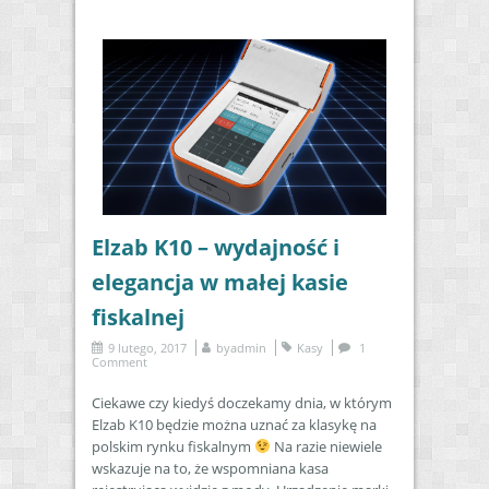
Elzab K10 – wydajność i
elegancja w małej kasie
fiskalnej
9 lutego, 2017
by
admin
Kasy
1
Comment
Ciekawe czy kiedyś doczekamy dnia, w którym
Elzab K10 będzie można uznać za klasykę na
polskim rynku fiskalnym
Na razie niewiele
wskazuje na to, że wspomniana kasa