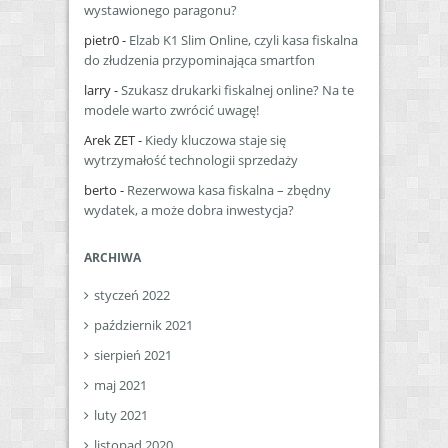
wystawionego paragonu?
pietr0
-
Elzab K1 Slim Online, czyli kasa fiskalna
do złudzenia przypominająca smartfon
larry
-
Szukasz drukarki fiskalnej online? Na te
modele warto zwrócić uwagę!
Arek ZET
-
Kiedy kluczowa staje się
wytrzymałość technologii sprzedaży
berto
-
Rezerwowa kasa fiskalna – zbędny
wydatek, a może dobra inwestycja?
ARCHIWA
styczeń 2022
październik 2021
sierpień 2021
maj 2021
luty 2021
listopad 2020