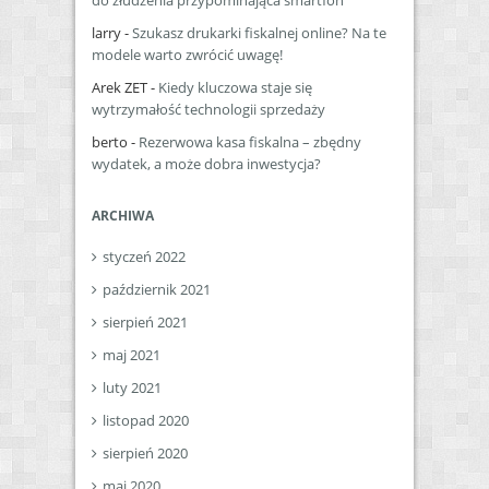
do złudzenia przypominająca smartfon
larry
-
Szukasz drukarki fiskalnej online? Na te
modele warto zwrócić uwagę!
Arek ZET
-
Kiedy kluczowa staje się
wytrzymałość technologii sprzedaży
berto
-
Rezerwowa kasa fiskalna – zbędny
wydatek, a może dobra inwestycja?
ARCHIWA
styczeń 2022
październik 2021
sierpień 2021
maj 2021
luty 2021
listopad 2020
sierpień 2020
maj 2020