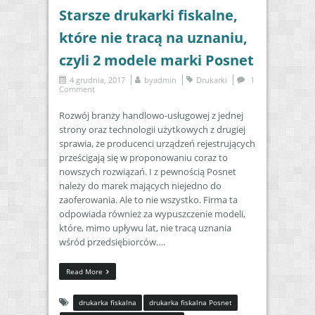
Starsze drukarki fiskalne,
które nie tracą na uznaniu,
czyli 2 modele marki Posnet
4 grudnia, 2017
by
admin
Drukarki
1
Comment
Rozwój branży handlowo-usługowej z jednej
strony oraz technologii użytkowych z drugiej
sprawia, że producenci urządzeń rejestrujących
prześcigają się w proponowaniu coraz to
nowszych rozwiązań. I z pewnością Posnet
należy do marek mających niejedno do
zaoferowania. Ale to nie wszystko. Firma ta
odpowiada również za wypuszczenie modeli,
które, mimo upływu lat, nie tracą uznania
wśród przedsiębiorców….
Read More
drukarka fiskalna
drukarka fiskalna Posnet