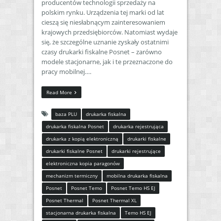
producentów technologii sprzedaży na
polskim rynku. Urządzenia tej marki od lat
cieszą się niesłabnącym zainteresowaniem
krajowych przedsiębiorców. Natomiast wydaje
się, że szczególne uznanie zyskały ostatnimi
czasy drukarki fiskalne Posnet – zarówno
modele stacjonarne, jak i te przeznaczone do
pracy mobilnej….
Read More
baza PLU
drukarka fiskalna
drukarka fiskalna Posnet
drukarka rejestrująca
drukarka z kopią elektroniczną
drukarki fiskalne
drukarki fiskalne Posnet
drukarki rejestrujące
elektroniczna kopia paragonów
mechanizm termiczny
mobilna drukarka fiskalna
Posnet
Posnet Temo
Posnet Temo HS EJ
Posnet Thermal
Posnet Thermal XL
stacjonarna drukarka fiskalna
Temo HS EJ