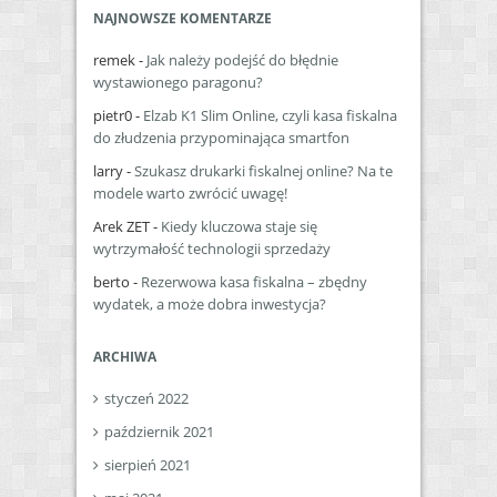
NAJNOWSZE KOMENTARZE
remek
-
Jak należy podejść do błędnie
wystawionego paragonu?
pietr0
-
Elzab K1 Slim Online, czyli kasa fiskalna
do złudzenia przypominająca smartfon
larry
-
Szukasz drukarki fiskalnej online? Na te
modele warto zwrócić uwagę!
Arek ZET
-
Kiedy kluczowa staje się
wytrzymałość technologii sprzedaży
berto
-
Rezerwowa kasa fiskalna – zbędny
wydatek, a może dobra inwestycja?
ARCHIWA
styczeń 2022
październik 2021
sierpień 2021