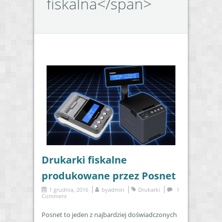
fiskalna</span>
Drukarki fiskalne
produkowane przez Posnet
1 grudnia, 2016
by
admin
Drukarki
1
Comment
Posnet to jeden z najbardziej doświadczonych