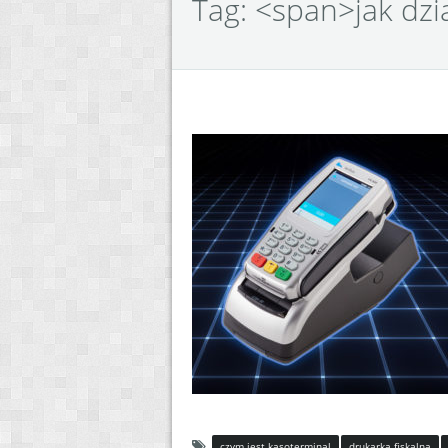
Tag: <span>jak dzi
czym jest kasoterminal
drukarka fiskalna