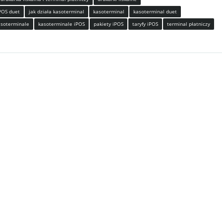
POS duet
jak działa kasoterminal
kasoterminal
kasoterminal duet
asoterminale
kasoterminale iPOS
pakiety iPOS
taryfy iPOS
terminal płatniczy