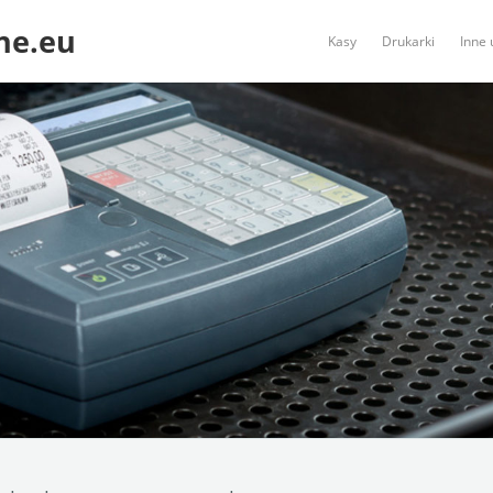
ne.eu
Kasy
Drukarki
Inne 