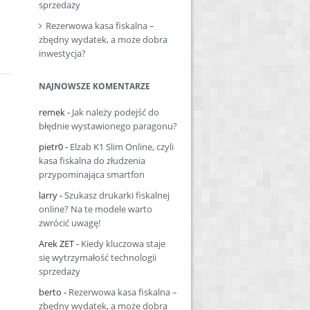
sprzedaży
Rezerwowa kasa fiskalna –
zbędny wydatek, a może dobra
inwestycja?
NAJNOWSZE KOMENTARZE
remek
-
Jak należy podejść do
błędnie wystawionego paragonu?
pietr0
-
Elzab K1 Slim Online, czyli
kasa fiskalna do złudzenia
przypominająca smartfon
larry
-
Szukasz drukarki fiskalnej
online? Na te modele warto
zwrócić uwagę!
Arek ZET
-
Kiedy kluczowa staje
się wytrzymałość technologii
sprzedaży
berto
-
Rezerwowa kasa fiskalna –
zbędny wydatek, a może dobra