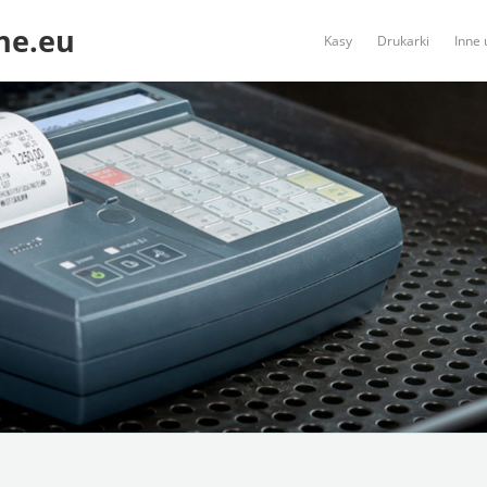
ne.eu
Kasy
Drukarki
Inne 