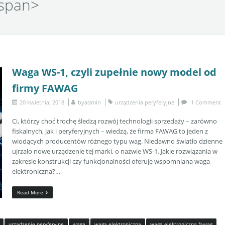
/span>
Waga WS-1, czyli zupełnie nowy model od
firmy FAWAG
20 kwietnia, 2018
by
admin
urządzenia peryferyjne
1 Comment
Ci, którzy choć trochę śledzą rozwój technologii sprzedaży – zarówno
fiskalnych, jak i peryferyjnych – wiedzą, że firma FAWAG to jeden z
wiodących producentów różnego typu wag. Niedawno światło dzienne
ujrzało nowe urządzenie tej marki, o nazwie WS-1. Jakie rozwiązania w
zakresie konstrukcji czy funkcjonalności oferuje wspomniana waga
elektroniczna?…
Read More
urządzenie peryferyjne
waga
waga elektroniczna
waga elektroniczna fawag