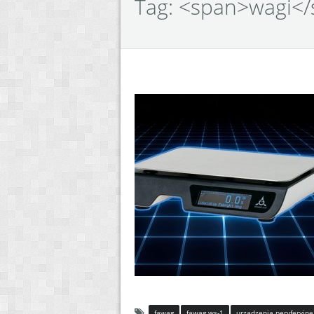
Tag: <span>wagi<
fawag
fawag ws-1
urządzenia peryferyjne