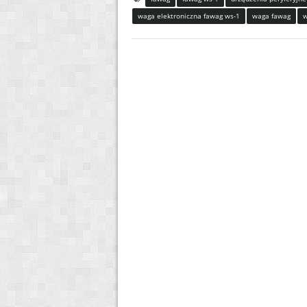
waga elektroniczna fawag ws-1
waga fawag
w