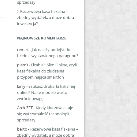
sprzedaży
Rezerwowa kasa fiskalna –
zbędny wydatek, a może dobra
inwestycja?
NAJNOWSZE KOMENTARZE
remek
-
Jak należy podejść do
błędnie wystawionego paragonu?
pietr0
-
Elzab K1 Slim Online, czyli
kasa fiskalna do złudzenia
przypominająca smartfon
larry
-
Szukasz drukarki fiskalnej
online? Na te modele warto
zwrócić uwagę!
Arek ZET
-
Kiedy kluczowa staje
się wytrzymałość technologii
sprzedaży
berto
-
Rezerwowa kasa fiskalna –
zbędny wydatek, a może dobra