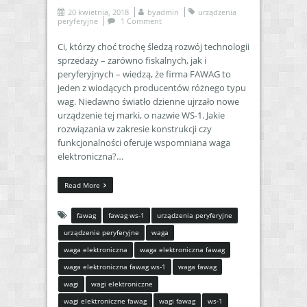
20 kwietnia, 2018
by
admin
urządzenia
peryferyjne
1 Comment
Ci, którzy choć trochę śledzą rozwój technologii
sprzedaży – zarówno fiskalnych, jak i
peryferyjnych – wiedzą, że firma FAWAG to
jeden z wiodących producentów różnego typu
wag. Niedawno światło dzienne ujrzało nowe
urządzenie tej marki, o nazwie WS-1. Jakie
rozwiązania w zakresie konstrukcji czy
funkcjonalności oferuje wspomniana waga
elektroniczna?…
Read More
fawag
fawag ws-1
urządzenia peryferyjne
urządzenie peryferyjne
waga
waga elektroniczna
waga elektroniczna fawag
waga elektroniczna fawag ws-1
waga fawag
wagi
wagi elektroniczne
wagi elektroniczne fawag
wagi fawag
ws-1