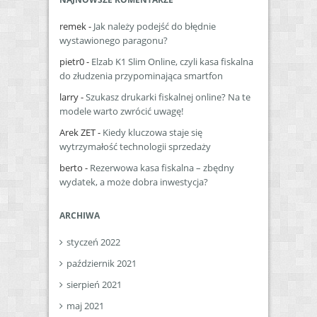
remek
-
Jak należy podejść do błędnie
wystawionego paragonu?
pietr0
-
Elzab K1 Slim Online, czyli kasa fiskalna
do złudzenia przypominająca smartfon
larry
-
Szukasz drukarki fiskalnej online? Na te
modele warto zwrócić uwagę!
Arek ZET
-
Kiedy kluczowa staje się
wytrzymałość technologii sprzedaży
berto
-
Rezerwowa kasa fiskalna – zbędny
wydatek, a może dobra inwestycja?
ARCHIWA
styczeń 2022
październik 2021
sierpień 2021
maj 2021