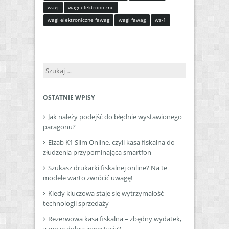
wagi
wagi elektroniczne
wagi elektroniczne fawag
wagi fawag
ws-1
Szukaj:
OSTATNIE WPISY
Jak należy podejść do błędnie wystawionego
paragonu?
Elzab K1 Slim Online, czyli kasa fiskalna do
złudzenia przypominająca smartfon
Szukasz drukarki fiskalnej online? Na te
modele warto zwrócić uwagę!
Kiedy kluczowa staje się wytrzymałość
technologii sprzedaży
Rezerwowa kasa fiskalna – zbędny wydatek,