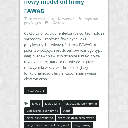
nowy model od firmy
FAWAG
20 kwietnia, 2018
by
admin
urządzenia
peryferyjne
1 Comment
Ci, którzy choć trochę śledzą rozwój technologii
sprzedaży – zarówno fiskalnych, jak i
peryferyjnych – wiedzą, że firma FAWAG to
jeden z wiodących producentów różnego typu
wag. Niedawno światło dzienne ujrzało nowe
urządzenie tej marki, o nazwie WS-1. Jakie
rozwiązania w zakresie konstrukcji czy
funkcjonalności oferuje wspomniana waga
elektroniczna?…
Read More
fawag
fawag ws-1
urządzenia peryferyjne
urządzenie peryferyjne
waga
waga elektroniczna
waga elektroniczna fawag
waga elektroniczna fawag ws-1
waga fawag