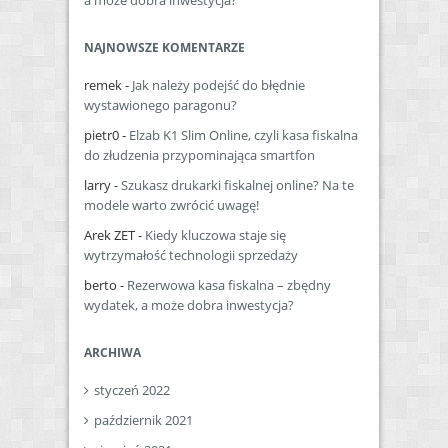
a może dobra inwestycja?
NAJNOWSZE KOMENTARZE
remek
-
Jak należy podejść do błędnie
wystawionego paragonu?
pietr0
-
Elzab K1 Slim Online, czyli kasa fiskalna
do złudzenia przypominająca smartfon
larry
-
Szukasz drukarki fiskalnej online? Na te
modele warto zwrócić uwagę!
Arek ZET
-
Kiedy kluczowa staje się
wytrzymałość technologii sprzedaży
berto
-
Rezerwowa kasa fiskalna – zbędny
wydatek, a może dobra inwestycja?
ARCHIWA
styczeń 2022
październik 2021