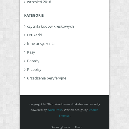
wrzesień 2016
KATEGORIE
czytniki kodów kreskowych
Drukarki
Inne urządzenia
Kasy
Porady
Przepisy
urządzenia peryferyjne
Copyright © 2026, Wiadomosci-Fiskalne.eu. Proudly
powered by
WordPress
. Wortex design by
Iceable
Themes
.
Strona główna
About