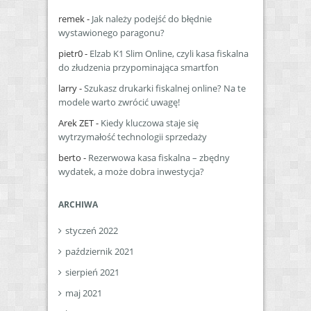
remek
-
Jak należy podejść do błędnie
wystawionego paragonu?
pietr0
-
Elzab K1 Slim Online, czyli kasa fiskalna
do złudzenia przypominająca smartfon
larry
-
Szukasz drukarki fiskalnej online? Na te
modele warto zwrócić uwagę!
Arek ZET
-
Kiedy kluczowa staje się
wytrzymałość technologii sprzedaży
berto
-
Rezerwowa kasa fiskalna – zbędny
wydatek, a może dobra inwestycja?
ARCHIWA
styczeń 2022
październik 2021
sierpień 2021
maj 2021