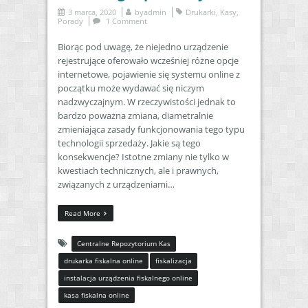
3 marca, 2020
by
admin
Drukarki
,
Kasy
,
Porady
1 Comment
Biorąc pod uwagę, że niejedno urządzenie
rejestrujące oferowało wcześniej różne opcje
internetowe, pojawienie się systemu online z
początku może wydawać się niczym
nadzwyczajnym. W rzeczywistości jednak to
bardzo poważna zmiana, diametralnie
zmieniająca zasady funkcjonowania tego typu
technologii sprzedaży. Jakie są tego
konsekwencje? Istotne zmiany nie tylko w
kwestiach technicznych, ale i prawnych,
związanych z urządzeniami…
Read More
Centralne Repozytorium Kas
drukarka fiskalna online
fiskalizacja
instalacja urządzenia fiskalnego online
kasa fiskalna online