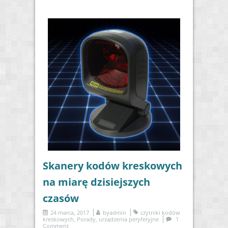
Skanery kodów kreskowych
na miarę dzisiejszych
czasów
24 marca, 2017
by
admin
czytniki kodów
kreskowych
,
Porady
,
urządzenia peryferyjne
1
Comment