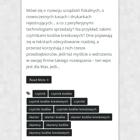
Mówi się o rozwoju urządzeń fiskalnych, o
nowoczesnych kasach i drukarkach
rejestrujących… a co z peryferyjnymi
technologiami sprzedaży? Na przykład, takimi
czytnikami kodów kreskowych? One pojawiają
się w tekstach zdecydowanie rzadziej, a
przecież korzystają z nich rzesze
przedsiębiorców. Jeśli też myślicie o wdrożeniu
w swojej firmie takiego rozwiązania – ten wpis
jest dla Was. Jeśli…
Read More
czytnik
czytnik kodów
czytnik kodów kreskowych
czytniki
czytniki kodów
czytniki kodów kreskowych
skaner
skaner kodów
skaner kodów kreskowych
skanery
skanery kodów
skanery kodów kreskowych