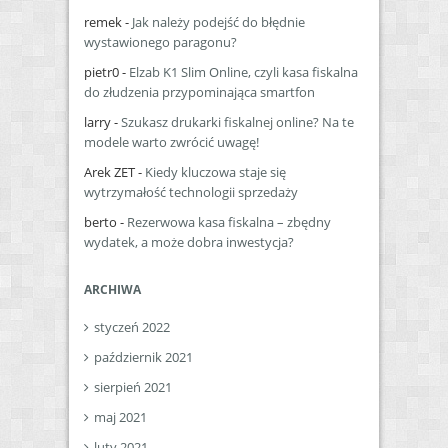
remek
-
Jak należy podejść do błędnie
wystawionego paragonu?
pietr0
-
Elzab K1 Slim Online, czyli kasa fiskalna
do złudzenia przypominająca smartfon
larry
-
Szukasz drukarki fiskalnej online? Na te
modele warto zwrócić uwagę!
Arek ZET
-
Kiedy kluczowa staje się
wytrzymałość technologii sprzedaży
berto
-
Rezerwowa kasa fiskalna – zbędny
wydatek, a może dobra inwestycja?
ARCHIWA
styczeń 2022
październik 2021
sierpień 2021
maj 2021
luty 2021