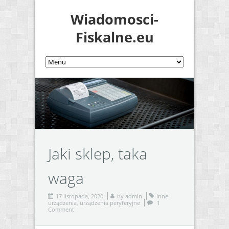
Wiadomosci-
Fiskalne.eu
Jaki sklep, taka
waga
17 listopada, 2020
by
admin
Inne
urządzenia
,
urządzenia peryferyjne
1
Comment