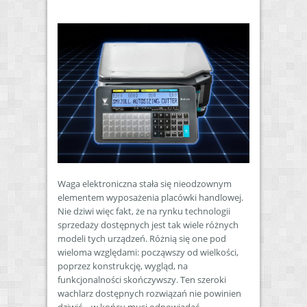
Waga elektroniczna stała się nieodzownym
elementem wyposażenia placówki handlowej.
Nie dziwi więc fakt, że na rynku technologii
sprzedaży dostępnych jest tak wiele różnych
modeli tych urządzeń. Różnią się one pod
wieloma względami: począwszy od wielkości,
poprzez konstrukcję, wygląd, na
funkcjonalności skończywszy. Ten szeroki
wachlarz dostępnych rozwiązań nie powinien