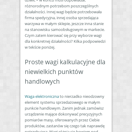
dziwić – w końcu musi odpowiadać
różnorodnym potrzebom poszczególnych
działalności. Innej wagi będzie potrzebowała
firma spedycyjna, innej osoba sprzedająca
warzywa w małym sklepie, jeszcze inna stanie
na stanowisku samoobsługowym w markecie.
Czym zatem kierować się przy wyborze wagi
dla konkretnej działalności? Kilka podpowiedzi
w tekście poniżej.
Proste wagi kalkulacyjne dla
niewielkich punktów
handlowych
Waga elektroniczna
to nierzadko nieodzowny
element systemu sprzedażowego w małym
punkcie handlowym. Zanim jednak zamówisz
urządzenie mające dokonywać precyzyjnych
pomiarów masy, oferowanych przez Ciebie
produktów, zastanów się czego tak naprawdę
potrzebujesz. Wagi różnią się bowiem pod