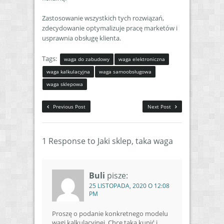
Zastosowanie wszystkich tych rozwiązań,
zdecydowanie optymalizuje pracę marketów i
usprawnia obsługę klienta.
Tags:
waga do zabudowy
waga elektroniczna
waga kalkulacyjna
waga samoobsługowa
waga sklepowa
Previous Post
Next Post
1 Response to Jaki sklep, taka waga
Buli
pisze:
25 LISTOPADA, 2020 O 12:08
PM
Proszę o podanie konkretnego modelu
wagi kalkulacyjnej. Chcę taką kupić i