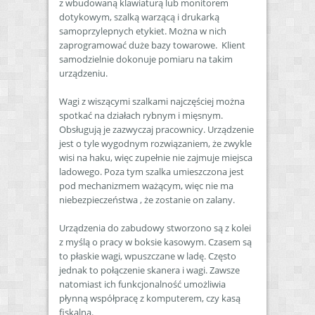
z wbudowaną klawiaturą lub monitorem
dotykowym, szalką warzącą i drukarką
samoprzylepnych etykiet. Można w nich
zaprogramować duże bazy towarowe. Klient
samodzielnie dokonuje pomiaru na takim
urządzeniu.
Wagi z wiszącymi szalkami najczęściej można
spotkać na działach rybnym i mięsnym.
Obsługują je zazwyczaj pracownicy. Urządzenie
jest o tyle wygodnym rozwiązaniem, że zwykle
wisi na haku, więc zupełnie nie zajmuje miejsca
ladowego. Poza tym szalka umieszczona jest
pod mechanizmem ważącym, więc nie ma
niebezpieczeństwa , że zostanie on zalany.
Urządzenia do zabudowy stworzono są z kolei
z myślą o pracy w boksie kasowym. Czasem są
to płaskie wagi, wpuszczane w ladę. Często
jednak to połączenie skanera i wagi. Zawsze
natomiast ich funkcjonalność umożliwia
płynną współpracę z komputerem, czy kasą
fiskalną.