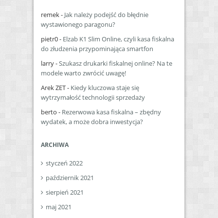
remek
-
Jak należy podejść do błędnie
wystawionego paragonu?
pietr0
-
Elzab K1 Slim Online, czyli kasa fiskalna
do złudzenia przypominająca smartfon
larry
-
Szukasz drukarki fiskalnej online? Na te
modele warto zwrócić uwagę!
Arek ZET
-
Kiedy kluczowa staje się
wytrzymałość technologii sprzedaży
berto
-
Rezerwowa kasa fiskalna – zbędny
wydatek, a może dobra inwestycja?
ARCHIWA
styczeń 2022
październik 2021
sierpień 2021
maj 2021