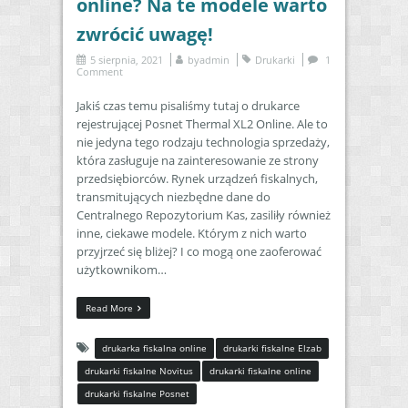
online? Na te modele warto
zwrócić uwagę!
5 sierpnia, 2021
by
admin
Drukarki
1
Comment
Jakiś czas temu pisaliśmy tutaj o drukarce
rejestrującej Posnet Thermal XL2 Online. Ale to
nie jedyna tego rodzaju technologia sprzedaży,
która zasługuje na zainteresowanie ze strony
przedsiębiorców. Rynek urządzeń fiskalnych,
transmitujących niezbędne dane do
Centralnego Repozytorium Kas, zasiliły również
inne, ciekawe modele. Którym z nich warto
przyjrzeć się bliżej? I co mogą one zaoferować
użytkownikom…
Read More
drukarka fiskalna online
drukarki fiskalne Elzab
drukarki fiskalne Novitus
drukarki fiskalne online
drukarki fiskalne Posnet